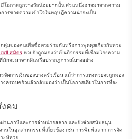
ะมีโอกาสถูกรางวัลน้อยมากนั้น ส่วนหนึ่งอาจมาจากความ
าจากการขาดความเข้าใจในทฤษฎีความน่าจะเป็น
มของคนเพื่อซื้อหวยร่วมกันหรือการพูดคุยเกี่ยวกับหวย
fad1 สมัคร
หวยยังถูกมองว่าเป็นกิจกรรมที่เชื่อมโยงความ
ด” ที่มักจะมาจากฝันหรือปรากฎการณ์บางอย่าง
ือในการจัดการเงินของบางครัวเรือน แม้ว่าการแทงหวยจะถูกมอง
รับบางครอบครัวแล้วกลับมองว่า เป็นโอกาสเดียวในการที่จะ
ังคม
ลผ่านภาษีและการจำหน่ายสลาก และยังช่วยสนับสนุน
งานในอุตสาหกรรมที่เกี่ยวข้อง เช่น การพิมพ์สลาก การจัด
คราะห์หวย