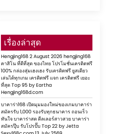
เรื่องล่าสุด
Hengjing168 2 August 2026 hengjing168
คาสิโน ที่ดีที่สุด ของไทย โปรโมชั่นเครดิตฟรี
100% กล่องสุ่มเฮงเฮง รับเครดิตฟรี ยูสเดียว
เล่นได้ทุกเกม เครดิตฟรี แจก เครดิตฟรี เยอะ
ที่สุด Top 95 by Eartha
Hengjing168d.com
บาคาร่า168 เปิดมุมมองใหม่ของเกมบาคาร่า
สมัครรับ 1,000 รองรับทุกธนาคาร ถอนเร็ว
ทันใจ บาคาร่าสด ดีลเลอร์สาวสวย บาคาร่า
สมัครปุ๊บ รับโปรปั๊บ Top 22 by Jetta
Sexy168c.com 13 July 2569