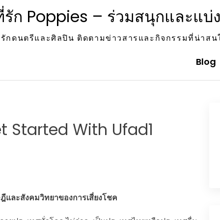
รัก Poppies – ร่วมสนุกและแบ่งป
ี่รักดนตรีและศิลปิน ติดตามข่าวสารและกิจกรรมที่น
Blog
t Started With Ufad1
ฎีและสังคมวิทยาของการเสี่ยงโชค