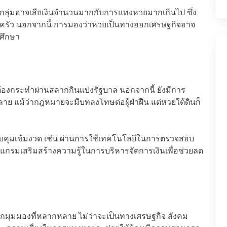
กลุ่มอาจเสียเงินจำนวนมากกับการแทงหวยมากเกินไป ซึ่ง
ครัว นอกจากนี้ การมองว่าหวยเป็นทางออกเศรษฐกิจอาจ
ศึกษา
กระทำผ่านสลากกินแบ่งรัฐบาล นอกจากนี้ ยังมีการ
ลาย แม้ว่ากฎหมายจะมีบทลงโทษต่อผู้ฝ่าฝืน แต่หวยใต้ดินก็
ควบคุมเข้มงวด เช่น ผ่านการใช้เทคโนโลยีในการตรวจสอบ
รมเสริมสร้างความรู้ในการบริหารจัดการเงินเพื่อช่วยลด
จากมุมมองที่หลากหลาย ไม่ว่าจะเป็นทางเศรษฐกิจ สังคม