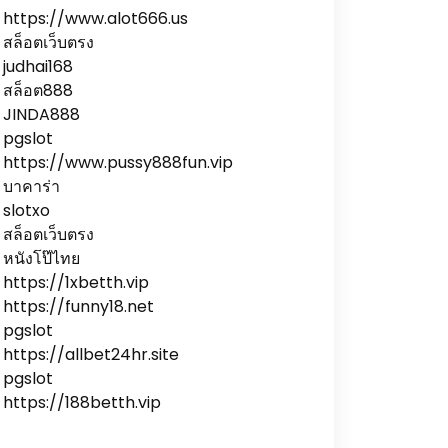
https://www.alot666.us
สล็อตเว็บตรง
judhai168
สล็อต888
JINDA888
pgslot
https://www.pussy888fun.vip
บาคาร่า
slotxo
สล็อตเว็บตรง
หนังโป๊ไทย
https://1xbetth.vip
https://funny18.net
pgslot
https://allbet24hr.site
pgslot
https://188betth.vip