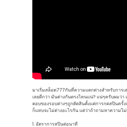
มาเริ่มสล็อต777กันที่ความแตกต่างสำหรับการ
เลยดีกว่า มันต่างกันตรงไหนแน่? แน่ๆครับผมว่
ตอบของรอบต่างๆถูกตัดสินตั้งแต่การกดสปินครั้ง
ก็แทบจะไม่ต่างอะไรกัน แต่ว่าถ้าถามหาความไม่เห
1. อัตราการสปินต่อนาที