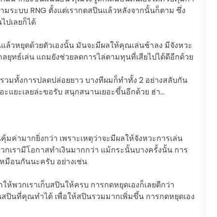
ามระบบ RNG ตั้งแต่เรากดสปินแล้วหลังจากนั้นก็ตาม ซึ่ง
ไปเลยก็ได้
ล้วหยุดด้วยตัวเองนั้น มันจะมีผลให้คุณเล่นช้าลง มีจังหวะ
ทธ์เล่น แถมยังช่วยลดการไล่ตามทุนที่เสียไปได้ดีอีกด้วย
องรวมทั้งการปลดปล่อยยาว บางทีผมก็ทำทั้ง 2 อย่างสลับกัน
อะแยะเลยล่ะขอรับ สนุกสนานเยอะขึ้นอีกด้วย ฮ่า…
คุ้มค่ามากยิ่งกว่า เพราะเหตุว่าจะมีผลให้จังหวะการเล่น
วกเรามีโอกาสทำเงินมากกว่า แม้กระนั้นบางครั้งนั้น การ
หมือนกันนะครับ อย่างเช่น
ากให้พวกเราเก็บสปินให้ครบ การกดหยุดเองก็เลยดีกว่า
สปินที่คุณทำได้ เพื่อให้สปินรวมมากเพิ่มขึ้น การกดหยุดเอง