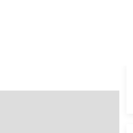
รัก Poppies – ร่วมสนุกและแบ่งป
ี่รักดนตรีและศิลปิน ติดตามข่าวสารและกิจกรรมที่น
Blog