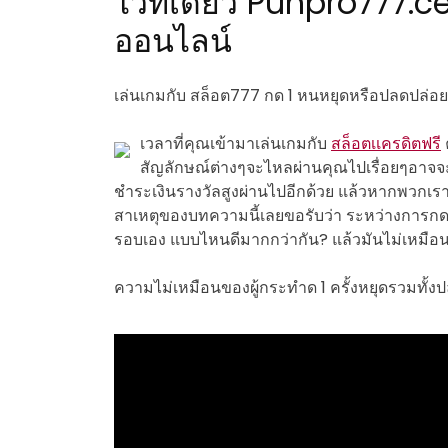
ไว้ที่เดียว Punpro777.
ออนไลน์
เล่นเกมกับ สล็อต777 กด 1 หนหยุดหรือปลดปล่อ
เวลาที่คุณเข้ามาเล่นเกมกับ
สล็อตเเครดิตฟรี
สัญลักษณ์ต่างๆจะไหลผ่านคุณไปเรื่อยๆอาจจะมี
ชำระเงินรางวัลสูงผ่านไปอีกด้วย แล้วหากพวกเราก
สาเหตุของบทความนี้เลยขอรับว่า ระหว่างการกด 
รอบเอง แบบไหนดีมากกว่ากัน? แล้วมันไม่เหมื
ความไม่เหมือนของผู้กระทำด 1 ครั้งหยุดรวมทั