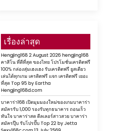
เรื่องล่าสุด
Hengjing168 2 August 2026 hengjing168
คาสิโน ที่ดีที่สุด ของไทย โปรโมชั่นเครดิตฟรี
100% กล่องสุ่มเฮงเฮง รับเครดิตฟรี ยูสเดียว
เล่นได้ทุกเกม เครดิตฟรี แจก เครดิตฟรี เยอะ
ที่สุด Top 95 by Eartha
Hengjing168d.com
บาคาร่า168 เปิดมุมมองใหม่ของเกมบาคาร่า
สมัครรับ 1,000 รองรับทุกธนาคาร ถอนเร็ว
ทันใจ บาคาร่าสด ดีลเลอร์สาวสวย บาคาร่า
สมัครปุ๊บ รับโปรปั๊บ Top 22 by Jetta
Sexy168c.com 13 July 2569