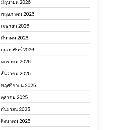
มิถุนายน 2026
พฤษภาคม 2026
เมษายน 2026
มีนาคม 2026
กุมภาพันธ์ 2026
มกราคม 2026
ธันวาคม 2025
พฤศจิกายน 2025
ตุลาคม 2025
กันยายน 2025
สิงหาคม 2025