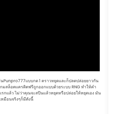
เล่นPunpro777แบบกด 1 คราวหยุดและก็ปลดปล่อยยาวกัน
า เกมสล็อตเเครดิตฟรีถูกออกแบบด้วยระบบ RNG ทำให้คำ
แรกแล้ว ไม่ว่าคุณจะสปินแล้วหยุดหรือปล่อยให้หยุดเอง มัน
มือนจริงๆก็มีดังนี้