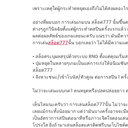
เพราะเหตุใดผู้กระทำดหยุดเองถึงไม่ได้ส่งผลอ
อย่างที่ผมบอก การเล่นเกมบน สล็อต777 นั้นขึ้
ต่างๆถูกวินิจฉัยตั้งแต่ผู้กระทำดสปินครั้งแรกแ
ผลต่อผลลัพธ์ของเกมเลยนะครับ แน่ๆว่า มันมีคว
การเล่น
สล็อต777
นั้น บอกเลยว่า ไม่ได้มีความแ
• สล็อตระบุผลสรุปด้วยระบบ RNG ตั้งแต่คุณเริ่ม
• ปุ่มหยุดในหลายๆเกมเป็นแค่การเร่งให้อนิเม
สล็อต777
• จังหวะชนะ/เข้าโบนัส/ตัวคูณ ต่อการสปิน 1 ครั้
ไม่ว่าจะเล่นแบบกด 1 หนหยุดหรือปลดปล่อยยาว คุ
เห็นไหมนะครับว่า การเล่นสล็อต777นั้น ไม่ว่า
เลยแม้กระทั้งน้อยมาก แต่ว่ามันบางครั้งอาจจะม
เป็นอัตราการสปินต่อนาทีหรือภาวะจิตใจตอนเล่นก
โปร่งใส ยิ่งถ้ามาเล่นสล็อตเเครดิตฟรีบนเว็บไซต์ต