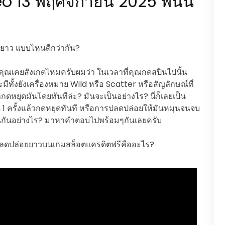
ceo 13 พฤศจิกายน 2025 พนัน
ยยาว แบบไหนดีกว่ากัน?
คุณเคยสังเกตไหมครับผมว่า ในเวลาที่คุณกดสปินไปนั้น
ทั้งยังเครื่องหมาย Wild หรือ Scatter หรือสัญลักษณ์ที่
ดหยุดมันโดยทันทีล่ะ? มันจะเป็นอย่างไร? นี่ก็เลยเป็น
1 ครั้งแล้วกดหยุดทันที หรือการปลดปล่อยให้มันหมุนจนจบ
อนกันอย่างไร? มาหาคำตอบไปพร้อมๆกันเลยครับ
้งปลดปล่อยยาวบนเกมสล็อตแครดิตฟรีคืออะไร?