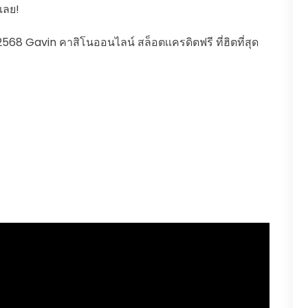
เลย!
8 Gavin คาสิโนออนไลน์ สล็อตเเครดิตฟรี ที่ฮิตที่สุด