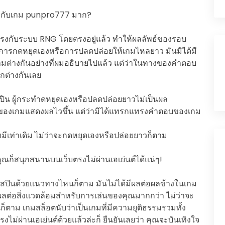
ะไรกับเกม punpro777 มาก?
นตรงกับระบบ RNG โดยตรงอยู่แล้ว ทำให้ผลลัพธ์ของรอบ
ล้ว การกดหยุดเองหรือการปลดปล่อยให้เกมไหลยาว มันมิได้มี
ามต่างกันอย่างที่ผมอธิบายไปแล้ว แต่ว่าในทางของคำตอบ
ตกต่างกันเลย
สปิน ผู้กระทำดหยุดเองหรือปลดปล่อยยาวไม่เป็นผล
ชันของเกมแสดงผลไวขึ้น แต่ว่ามิได้แทรกแทรงคำตอบของเกม
งมีเท่าเดิม ไม่ว่าจะกดหยุดเองหรือปล่อยยาวก็ตาม
ณก็สนุกสนานบนเว็บตรงไม่ผ่านเอเย่นต์ได้แน่ๆ!
จะสปินด้วยแนวทางไหนก็ตาม มันไม่ได้มีผลต่อผลข้างในเกม
ีผลต่อสิ่งแวดล้อมสำหรับการเล่นของคุณมากกว่า ไม่ว่าจะ
็ตาม เกมสล็อตนับว่าเป็นเกมที่มีความยุติธรรมรวมทั้ง
รงไม่ผ่านเอเย่นต์ด้วยแล้วล่ะก็ ยืนยันเลยว่า คุณจะบันเทิงใจ