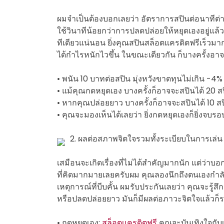
ผมจำเป็นต้องบอกเลยว่า อัตราการสปินต่อนาทีต่าง
ใช้วินาทีน้อยกว่าการปลดปล่อยให้หยุดเองอยู่แล้ว
ทีเดียวแน่นอน ยิ่งคุณสปินสล็อตเเครดิตฟรีเร็วมาก
ได้กำไรหนักไวขึ้น ในขณะเดียวกัน ก็บางครั้งอาจจ
• พนัน 10 บาทต่อสปิน มุ่งหวังขาดทุนไม่เกิน -4%
• แม้คุณกดหยุดเอง บางครั้งก็อาจจะสปินได้ 20 สป
• หากคุณปล่อยยาว บางครั้งก็อาจจะสปินได้ 10 สป
• คุณจะมองเห็นได้เลยว่า ยิ่งกดหยุดเองก็ยิ่งจบรอ
2. ผลต่อสภาพจิตใจรวมทั้งระเบียบในการเล่น
เสมือนจะเกิดเรื่องที่ไม่ได้สำคัญมากนัก แต่ว่า
ที่คิดมากมายเลยครับผม คุณลองนึกถึงตนเองกำลั
เหตุการณ์ที่บีบคั้น ผมรับประกันเลยว่า คุณจะรู้ส
หรือปลดปล่อยยาว มันก็มีผลต่อภาวะจิตใจแล้วก็ร
• กดหยุดเอง:
สล็อตเเครดิตฟรี
คุณจะบันเทิงใจกับ