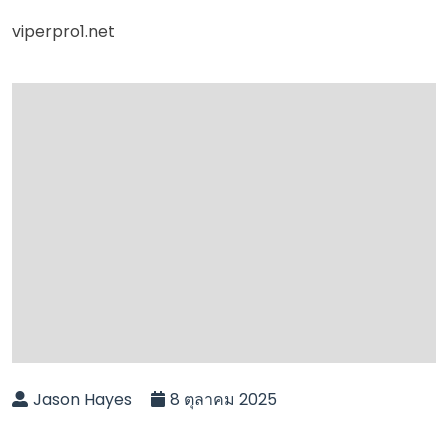
viperpro1.net
Jason Hayes
8 ตุลาคม 2025