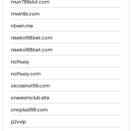
mun789slot.com
mwin9s.com
nbwin.me
niseko168bet.com
niseko168bet.com
no1huay
no1huay.com
okcasino159.com
onesiamclub.site
onoplus168.com
p2vvip