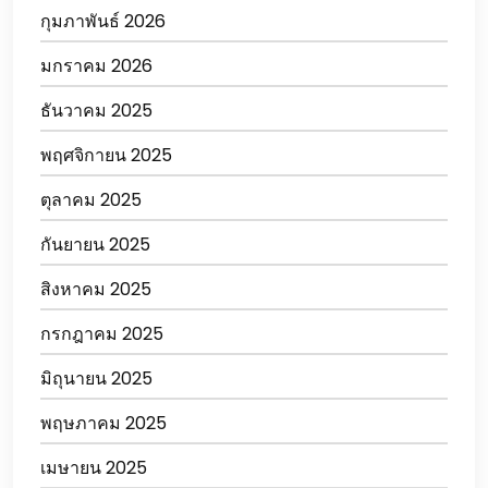
กุมภาพันธ์ 2026
มกราคม 2026
ธันวาคม 2025
พฤศจิกายน 2025
ตุลาคม 2025
กันยายน 2025
สิงหาคม 2025
กรกฎาคม 2025
มิถุนายน 2025
พฤษภาคม 2025
เมษายน 2025