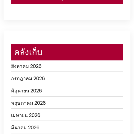
คลังเก็บ
สิงหาคม 2026
กรกฎาคม 2026
มิถุนายน 2026
พฤษภาคม 2026
เมษายน 2026
มีนาคม 2026