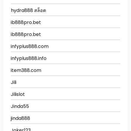
hydra888 สล็อต
ib888pro.bet
ib888pro.bet
infyplus888.com
infyplus888.info
item388.com
Jili
Jilislot
Jinda55
jinda888
Joker123