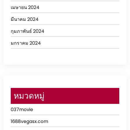
เมษายน 2024
มีนาคม 2024
กุมภาพันธ์ 2024
มกราคม 2024
หมวดหมู่
037movie
1688vegasx.com