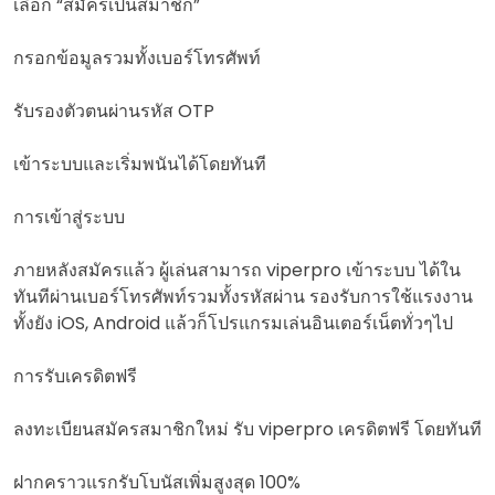
เลือก “สมัครเป็นสมาชิก”
กรอกข้อมูลรวมทั้งเบอร์โทรศัพท์
รับรองตัวตนผ่านรหัส OTP
เข้าระบบและเริ่มพนันได้โดยทันที
การเข้าสู่ระบบ
ภายหลังสมัครแล้ว ผู้เล่นสามารถ viperpro เข้าระบบ ได้ใน
ทันทีผ่านเบอร์โทรศัพท์รวมทั้งรหัสผ่าน รองรับการใช้แรงงาน
ทั้งยัง iOS, Android แล้วก็โปรแกรมเล่นอินเตอร์เน็ตทั่วๆไป
การรับเครดิตฟรี
ลงทะเบียนสมัครสมาชิกใหม่ รับ viperpro เครดิตฟรี โดยทันที
ฝากคราวแรกรับโบนัสเพิ่มสูงสุด 100%