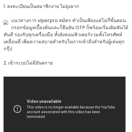
1. ลงทะเบียนเป็นสมาชิกง่าย ไม่ยุ่งยาก
แนวทางการ viperpro สมัคร ทำเป็นเพียงแค่ไม่กี่ขั้นตอน
กรอกข้อมูลเบื้องต้นและก็ยืนยัน OTP ก็พร้อมเริ่มเดิมพันได้
ทันที รองรับทุกเครื่องมือ ทั้งยังคอมพิวเตอร์รวมทั้งโทรศัพท์
เคลื่อนที่ เพิ่มความสบายสำหรับในการเข้าถึงสำหรับผู้เล่นทุก
กรุ๊ป
2. เข้าระบบไม่มีอันตราย