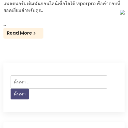
แพลตฟอร์มเดิมพันออนไลน์เชื่อใจได้ viperpro คือคำตอบที่
ยอดเยี่ยมสำหรับคุณ
…
Read More
ค้นหา
สำหรับ: