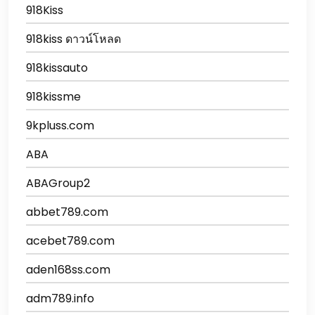
918Kiss
918kiss ดาวน์โหลด
918kissauto
918kissme
9kpluss.com
ABA
ABAGroup2
abbet789.com
acebet789.com
aden168ss.com
adm789.info