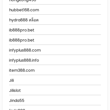
hubbet168.com
hydra888 สล็อต
ib888pro.bet
ib888pro.bet
infyplus888.com
infyplus888.info
item388.com
Jili
Jilislot
Jinda55