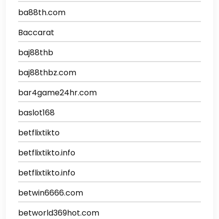
ba88th.com
Baccarat
baj88thb
baj88thbz.com
bar4game24hr.com
baslot168
betflixtikto
betflixtikto.info
betflixtikto.info
betwin6666.com
betworld369hot.com