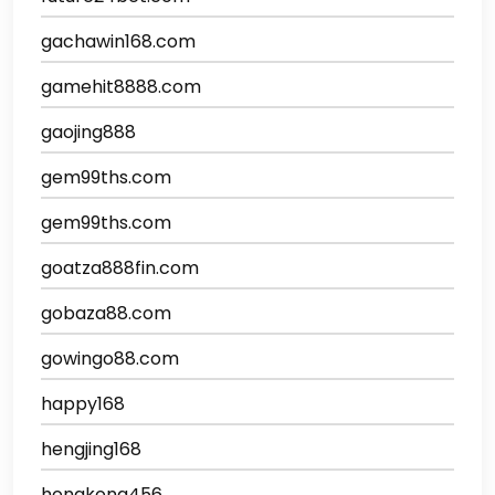
gachawin168.com
gamehit8888.com
gaojing888
gem99ths.com
gem99ths.com
goatza888fin.com
gobaza88.com
gowingo88.com
happy168
hengjing168
hongkong456