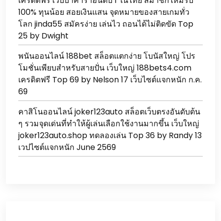
เครดิตฟรี เว็บบาคาร่าอันดับ 1 ในไทย สมาชิกใหม่รับ
100% ทุนน้อย สอยเงินแสน จุดหมายของสายเกมทั่ว
โลก jinda55 สมัครง่าย เล่นไว ถอนได้ไม่ติดขัด Top
25 by Dwight
พนันออนไลน์ 188bet สล็อตแตกง่าย โบนัสใหญ่ โปร
โมชั่นเพียบสำหรับสายปั่น เว็บใหญ่ 188bets4.com
เครดิตฟรี Top 69 by Nelson 17 เว็บไซต์แจกหนัก ก.ค.
69
คาสิโนออนไลน์ joker123auto สล็อตเว็บตรงอันดับต้น
ๆ รวมจุดเด่นที่ทำให้ผู้เล่นเลือกใช้งานมากขึ้น เว็บใหญ่
joker123auto.shop ทดลองเล่น Top 36 by Randy 13
เวปไซต์แจกหนัก June 2569