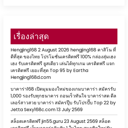
เรื่องล่าสุด
Hengjing168 2 August 2026 hengjing168 คาสิโน ที่
ดีที่สุด ของไทย โปรโมชั่นเครดิตฟรี 100% กล่องสุ่มเฮง
เฮง รับเครดิตฟรี ยูสเดียว เล่นได้ทุกเกม เครดิตฟรี แจก
เครดิตฟรี เยอะที่สุด Top 95 by Eartha
Hengjing168d.com
บาคาร่า168 เปิดมุมมองใหม่ของเกมบาคาร่า สมัครรับ
1,000 รองรับทุกธนาคาร ถอนเร็วทันใจ บาคาร่าสด ดีล
เลอร์สาวสวย บาคาร่า สมัครปุ๊บ รับโปรปั๊บ Top 22 by
Jetta Sexy168c.com 13 July 2569
สล็อตเครดิตฟรี jin55.guru 23 August 2569 สล็อต