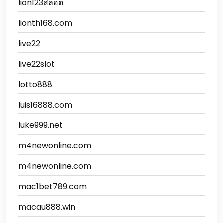
lion123สล็อต
lionth168.com
live22
live22slot
lotto888
luis16888.com
luke999.net
m4newonline.com
m4newonline.com
mac1bet789.com
macau888.win