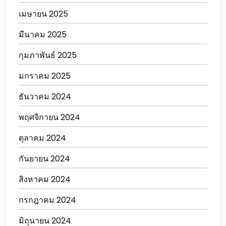
เมษายน 2025
มีนาคม 2025
กุมภาพันธ์ 2025
มกราคม 2025
ธันวาคม 2024
พฤศจิกายน 2024
ตุลาคม 2024
กันยายน 2024
สิงหาคม 2024
กรกฎาคม 2024
มิถุนายน 2024