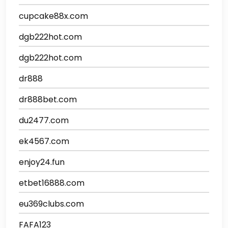
cupcake88x.com
dgb222hot.com
dgb222hot.com
dr888
dr888bet.com
du2477.com
ek4567.com
enjoy24.fun
etbet16888.com
eu369clubs.com
FAFA123