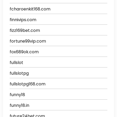
fcharoenkit168.com
finnivips.com
fizz169bet.com
fortune99vip.com
fox689ok.com
fullslot
fullslotpg
fullslotpg168.com
funny18
funny18.in
future24bet.com