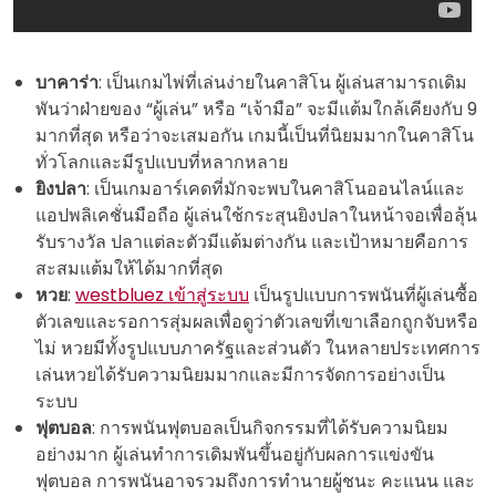
บาคาร่า
: เป็นเกมไพ่ที่เล่นง่ายในคาสิโน ผู้เล่นสามารถเดิม
พันว่าฝ่ายของ “ผู้เล่น” หรือ “เจ้ามือ” จะมีแต้มใกล้เคียงกับ 9
มากที่สุด หรือว่าจะเสมอกัน เกมนี้เป็นที่นิยมมากในคาสิโน
ทั่วโลกและมีรูปแบบที่หลากหลาย
ยิงปลา
: เป็นเกมอาร์เคดที่มักจะพบในคาสิโนออนไลน์และ
แอปพลิเคชั่นมือถือ ผู้เล่นใช้กระสุนยิงปลาในหน้าจอเพื่อลุ้น
รับรางวัล ปลาแต่ละตัวมีแต้มต่างกัน และเป้าหมายคือการ
สะสมแต้มให้ได้มากที่สุด
หวย
:
westbluez เข้าสู่ระบบ
เป็นรูปแบบการพนันที่ผู้เล่นซื้อ
ตัวเลขและรอการสุ่มผลเพื่อดูว่าตัวเลขที่เขาเลือกถูกจับหรือ
ไม่ หวยมีทั้งรูปแบบภาครัฐและส่วนตัว ในหลายประเทศการ
เล่นหวยได้รับความนิยมมากและมีการจัดการอย่างเป็น
ระบบ
ฟุตบอล
: การพนันฟุตบอลเป็นกิจกรรมที่ได้รับความนิยม
อย่างมาก ผู้เล่นทำการเดิมพันขึ้นอยู่กับผลการแข่งขัน
ฟุตบอล การพนันอาจรวมถึงการทำนายผู้ชนะ คะแนน และ