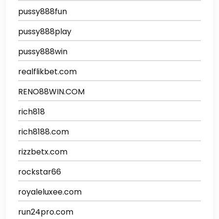
pussy888fun
pussy888play
pussy888win
realflikbet.com
RENO88WIN.COM
rich818
rich8188.com
rizzbetx.com
rockstar66
royaleluxee.com
run24pro.com