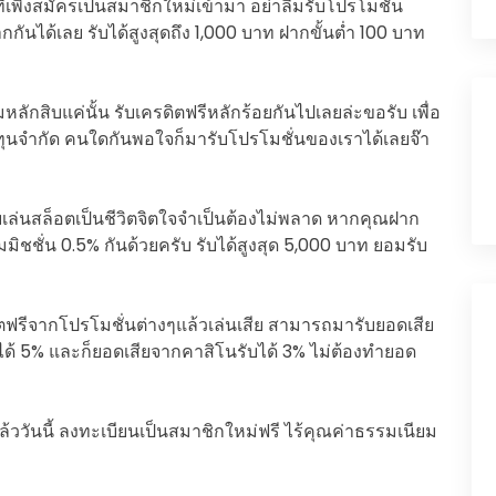
พิ่งสมัครเป็นสมาชิกใหม่เข้ามา อย่าลืมรับโปรโมชั่น
ันได้เลย รับได้สูงสุดถึง 1,000 บาท ฝากขั้นต่ำ 100 บาท
หลักสิบแค่นั้น รับเครดิตฟรีหลักร้อยกันไปเลยล่ะขอรับ เพื่อ
ุนจำกัด คนใดกันพอใจก็มารับโปรโมชั่นของเราได้เลยจ๊า
่นสล็อตเป็นชีวิตจิตใจจำเป็นต้องไม่พลาด หากคุณฝาก
มมิชชั่น 0.5% กันด้วยครับ รับได้สูงสุด 5,000 บาท ยอมรับ
ิตฟรีจากโปรโมชั่นต่างๆแล้วเล่นเสีย สามารถมารับยอดเสีย
ได้ 5% และก็ยอดเสียจากคาสิโนรับได้ 3% ไม่ต้องทำยอด
ววันนี้ ลงทะเบียนเป็นสมาชิกใหม่ฟรี ไร้คุณค่าธรรมเนียม