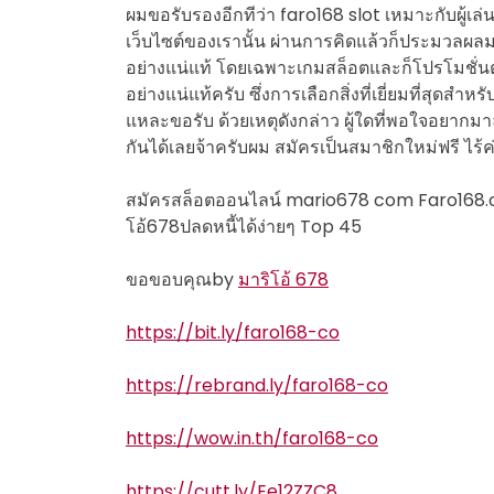
ผมขอรับรองอีกทีว่า faro168 slot เหมาะกับผู้เล่น
เว็บไซต์ของเรานั้น ผ่านการคิดแล้วก็ประมวลผลม
อย่างแน่แท้ โดยเฉพาะเกมสล็อตและก็โปรโมชั่นต
อย่างแน่แท้ครับ ซึ่งการเลือกสิ่งที่เยี่ยมที่สุดสำห
แหละขอรับ ด้วยเหตุดังกล่าว ผู้ใดที่พอใจอยากม
กันได้เลยจ้าครับผม สมัครเป็นสมาชิกใหม่ฟรี ไร้ค
สมัครสล็อตออนไลน์ mario678 com Faro168.c
โอ้678ปลดหนี้ได้ง่ายๆ Top 45
ขอขอบคุณby
มาริโอ้ 678
https://bit.ly/faro168-co
https://rebrand.ly/faro168-co
https://wow.in.th/faro168-co
https://cutt.ly/Ee12ZZC8