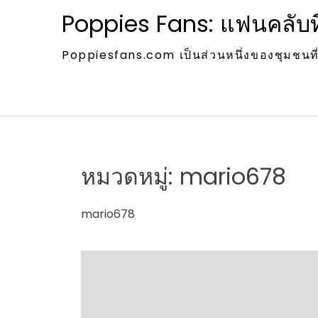
Skip
Poppies Fans: แฟนคลับที่
to
content
Poppiesfans.com เป็นส่วนหนึ่งของชุมชนท
หมวดหมู่:
mario678
mario678