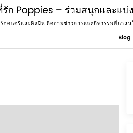
รัก Poppies – ร่วมสนุกและแบ่งป
ี่รักดนตรีและศิลปิน ติดตามข่าวสารและกิจกรรมที่น
Blog