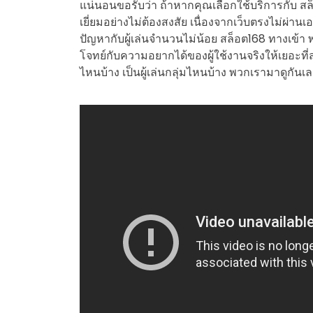
แน่นอนขอรับว่า ถ้าหากคุณเลือกใช้บริการกับ สล็อ
เยี่ยมอย่างไม่ต้องสงสัย เนื่องจากเว็บตรงไม่ผ่านเ
ปัญหากับผู้เล่นจำนวนไม่น้อย สล็อต168 ทางเข
โจทย์กับความอยากได้ของผู้ใช้งานจริงให้เยอะที่ส
ไหนบ้าง เป็นผู้เล่นกลุ่มไหนบ้าง พวกเรามาดูกัน