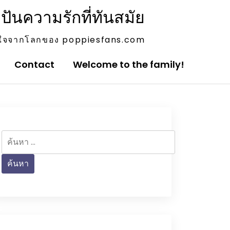
ันความรักที่ทันสมัย
่าสนใจจากโลกของ poppiesfans.com
Contact
Welcome to the family!
ค้นหา
สำหรับ: