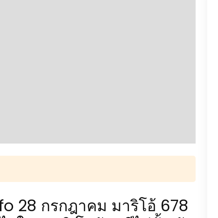
fo 28 กรกฎาคม มาริโอ้ 678