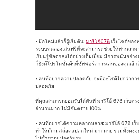
• มือใหม่แล้วก็ผู้เริ่มต้น:
มาริโอ้678
เว็บไซต์ของพว
ระบบทดลองเล่นฟรีที่จะสามารถช่วยให้ท่านสามาร
เรียนรู้ข้อตกลงได้อย่างเต็มเปี่ยม มีการพนันอย่
ก็ยังมีโปรโมชั่นดีๆที่ซัพพอร์ตการเล่นของคุณอีก
• คนที่อยากความปลอดภัย: จะมีอะไรดีไปกว่าการ
ปลอดภัย
ที่คุณสามารถยอมรับได้ทันที มาริโอ้ 678 เว็บตร
จำนวนมาก ไม่มีอันตราย 100%
• คนที่อยากได้ความหลากหลาย: มาริโอ้ 678 เ
ทำให้มีเกมสล็อตแปลกใหม่ มากมาย รวมทั้งคงจะต
ไม่ซ้ำซากแน่ๆครับผม