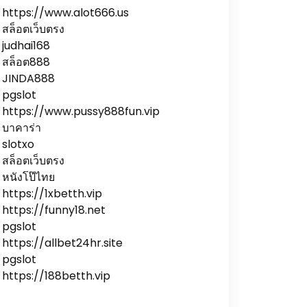
https://www.alot666.us
สล็อตเว็บตรง
judhai168
สล็อต888
JINDA888
pgslot
https://www.pussy888fun.vip
บาคาร่า
slotxo
สล็อตเว็บตรง
หนังโป๊ไทย
https://1xbetth.vip
https://funny18.net
pgslot
https://allbet24hr.site
pgslot
https://188betth.vip