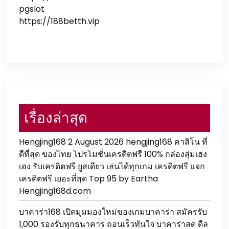
pgslot
https://188betth.vip
เรื่องล่าสุด
Hengjing168 2 August 2026 hengjing168 คาสิโน ที่
ดีที่สุด ของไทย โปรโมชั่นเครดิตฟรี 100% กล่องสุ่มเฮง
เฮง รับเครดิตฟรี ยูสเดียว เล่นได้ทุกเกม เครดิตฟรี แจก
เครดิตฟรี เยอะที่สุด Top 95 by Eartha
Hengjing168d.com
บาคาร่า168 เปิดมุมมองใหม่ของเกมบาคาร่า สมัครรับ
1,000 รองรับทุกธนาคาร ถอนเร็วทันใจ บาคาร่าสด ดีล