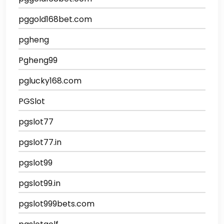
pggold168bet.com
pgheng
Pgheng99
pglucky168.com
PGSlot
pgslot77
pgslot77.in
pgslot99
pgslot99.in
pgslot999bets.com