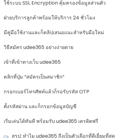
ใช้ระบบ SSL Encryption คุ้มครองข้อมูลส่วนตัว
ฝ่ายบริการลูกค้าพร้อมให้บริการ 24 ชั่วโมง
มีคู่มือใช้งานและก็คลิปเสนอแนะสำหรับมือใหม่
วิธีสมัคร udee365 อย่างง่ายดาย
เข้าที่เข้าทางเว็บ udee365
คลิกที่ปุ่ม “สมัครเป็นสมาชิก”
กรอกเบอร์โทรศัพท์แล้วก็รอรับรหัส OTP
ตั้งรหัสผ่าน และก็กรอกข้อมูลบัญชี
เริ่มเล่นได้ทันที พร้อมรับ udee365 เครดิตฟรี
สรุป: ทำไม udee365 ถึงเป็นตัวเลือกที่ดีเยี่ยมที่สุด