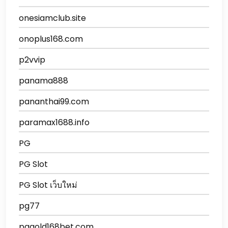
onesiamclub.site
onoplus168.com
p2vvip
panama888
pananthai99.com
paramax1688.info
PG
PG Slot
PG Slot เว็บใหม่
pg77
pggold168bet.com