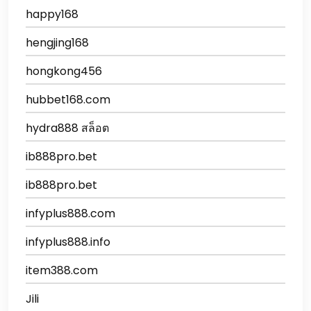
happy168
hengjing168
hongkong456
hubbet168.com
hydra888 สล็อต
ib888pro.bet
ib888pro.bet
infyplus888.com
infyplus888.info
item388.com
Jili