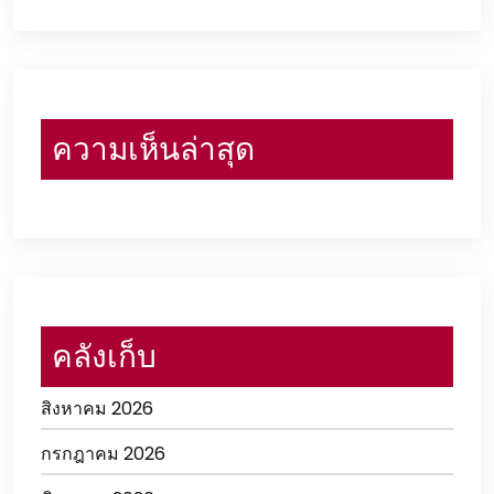
ความเห็นล่าสุด
คลังเก็บ
สิงหาคม 2026
กรกฎาคม 2026