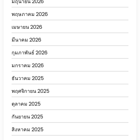
มิถุนายน 2026
พฤษภาคม 2026
เมษายน 2026
มีนาคม 2026
กุมภาพันธ์ 2026
มกราคม 2026
ธันวาคม 2025
พฤศจิกายน 2025
ตุลาคม 2025
กันยายน 2025
สิงหาคม 2025