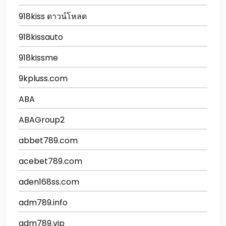
918kiss ดาวน์โหลด
918kissauto
918kissme
9kpluss.com
ABA
ABAGroup2
abbet789.com
acebet789.com
aden168ss.com
adm789.info
adm789.vip