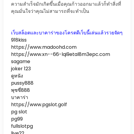
ความสำเร็จมักเกิดขึ้นเมื่อคุณก้าวออกมาแล้วก็ทำสิ่งที่
คุณมั่นใจว่าคุณไม่สามารถที่จะทำเป็น
เว็บสล็อตและบาคาร่าของโครตดีเว็บนี้เล่นแล้วรวยจัดๆ
918kiss
https://www.madoohd.com
https://www.xn--66-lqi9etal8m3epc.com
sagame
joker 123
ดูหนัง
pussy888
พุซซี่888
บาคาร่า
https://www.pgslot.golf
pg slot
pg99
fullslotpg
live22