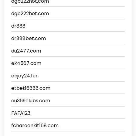
dgb222hot.com
dgb222hot.com
dr888
dr888bet.com
du2477.com
ek4567.com
enjoy24.fun
etbet16888.com
eu369clubs.com
FAFA123
fcharoenkit168.com