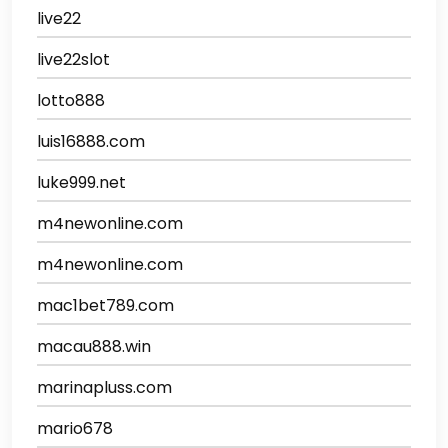
live22
live22slot
lotto888
luis16888.com
luke999.net
m4newonline.com
m4newonline.com
mac1bet789.com
macau888.win
marinapluss.com
mario678