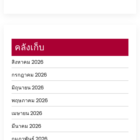
คลังเก็บ
สิงหาคม 2026
กรกฎาคม 2026
มิถุนายน 2026
พฤษภาคม 2026
เมษายน 2026
มีนาคม 2026
กุมภาพันธ์ 2026