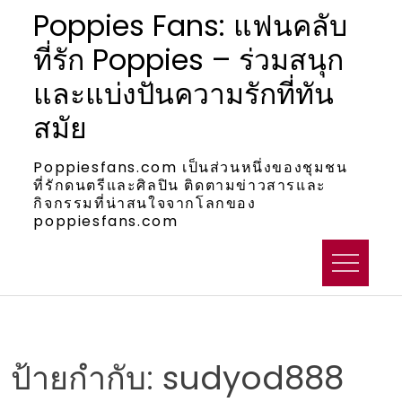
Skip
Poppies Fans: แฟนคลับ
to
ที่รัก Poppies – ร่วมสนุก
content
และแบ่งปันความรักที่ทัน
สมัย
Poppiesfans.com เป็นส่วนหนึ่งของชุมชน
ที่รักดนตรีและศิลปิน ติดตามข่าวสารและ
กิจกรรมที่น่าสนใจจากโลกของ
poppiesfans.com
ป้ายกำกับ:
sudyod888