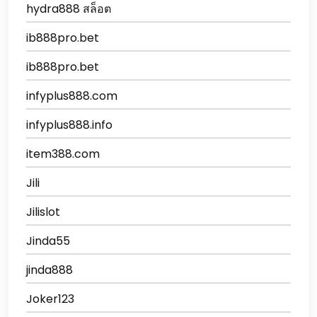
hydra888 สล็อต
ib888pro.bet
ib888pro.bet
infyplus888.com
infyplus888.info
item388.com
Jili
Jilislot
Jinda55
jinda888
Joker123