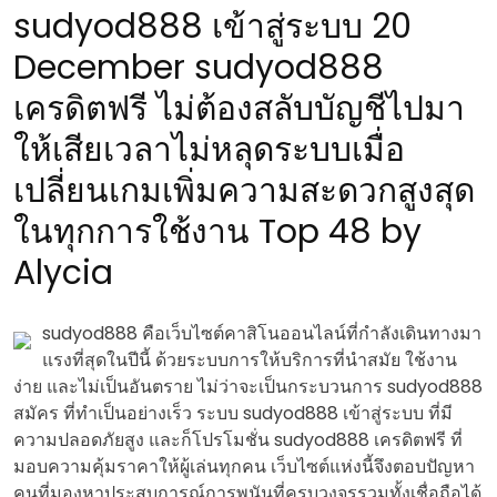
sudyod888 เข้าสู่ระบบ 20
December sudyod888
เครดิตฟรี ไม่ต้องสลับบัญชีไปมา
ให้เสียเวลาไม่หลุดระบบเมื่อ
เปลี่ยนเกมเพิ่มความสะดวกสูงสุด
ในทุกการใช้งาน Top 48 by
Alycia
sudyod888 คือเว็บไซต์คาสิโนออนไลน์ที่กำลังเดินทางมา
แรงที่สุดในปีนี้ ด้วยระบบการให้บริการที่นำสมัย ใช้งาน
ง่าย และไม่เป็นอันตราย ไม่ว่าจะเป็นกระบวนการ sudyod888
สมัคร ที่ทำเป็นอย่างเร็ว ระบบ sudyod888 เข้าสู่ระบบ ที่มี
ความปลอดภัยสูง และก็โปรโมชั่น sudyod888 เครดิตฟรี ที่
มอบความคุ้มราคาให้ผู้เล่นทุกคน เว็บไซต์แห่งนี้จึงตอบปัญหา
คนที่มองหาประสบการณ์การพนันที่ครบวงจรรวมทั้งเชื่อถือได้