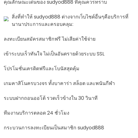
คุณลักษณะเด่นของ sudyod888 ที่คุณควรทราบ
สิ่งที่ทำให้ sudyod888 ต่างจากเว็บไซต์อื่นๆคือบริการที่
นานาประการและครอบคลุม:
ลงทะเบียนสมัครสมาชิกฟรี ไม่เสียค่าใช้จ่าย
เข้าระบบเร็วทันใจ ไม่เป็นอันตรายด้วยระบบ SSL
โปรโมชั่นเครดิตฟรีและโบนัสสุดคุ้ม
เกมคาสิโนครบวงจร ทั้งบาคาร่า สล็อต และพนันกีฬา
ระบบฝากถอนออโต้ รวดเร็วข้างใน 30 วินาที
ทีมงานบริการตลอด 24 ชั่วโมง
กระบวนการลงทะเบียนเป็นสมาชิก sudyod888