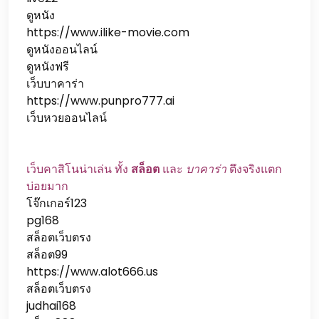
ดูหนัง
https://www.ilike-movie.com
ดูหนังออนไลน์
ดูหนังฟรี
เว็บบาคาร่า
https://www.punpro777.ai
เว็บหวยออนไลน์
เว็บคาสิโนน่าเล่น ทั้ง
สล็อต
และ
บาคาร่า
ตึงจริงแตก
บ่อยมาก
โจ๊กเกอร์123
pg168
สล็อตเว็บตรง
สล็อต99
https://www.alot666.us
สล็อตเว็บตรง
judhai168