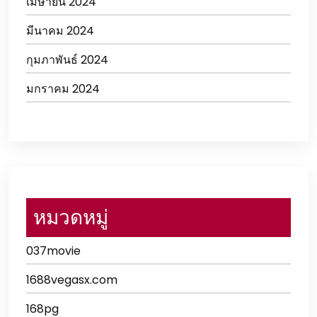
เมษายน 2024
มีนาคม 2024
กุมภาพันธ์ 2024
มกราคม 2024
หมวดหมู่
037movie
1688vegasx.com
168pg