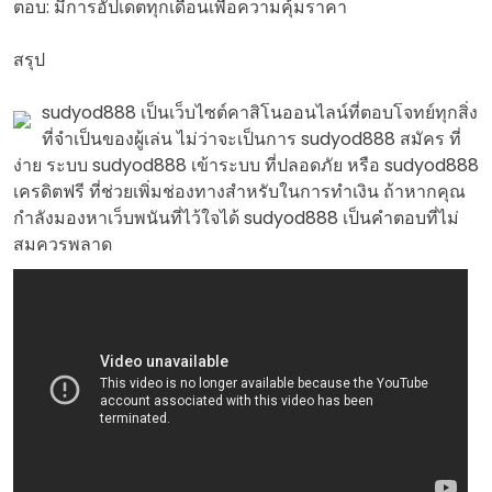
ตอบ: มีการอัปเดตทุกเดือนเพื่อความคุ้มราคา
สรุป
sudyod888 เป็นเว็บไซต์คาสิโนออนไลน์ที่ตอบโจทย์ทุกสิ่ง
ที่จำเป็นของผู้เล่น ไม่ว่าจะเป็นการ sudyod888 สมัคร ที่
ง่าย ระบบ sudyod888 เข้าระบบ ที่ปลอดภัย หรือ sudyod888
เครดิตฟรี ที่ช่วยเพิ่มช่องทางสำหรับในการทำเงิน ถ้าหากคุณ
กำลังมองหาเว็บพนันที่ไว้ใจได้ sudyod888 เป็นคำตอบที่ไม่
สมควรพลาด