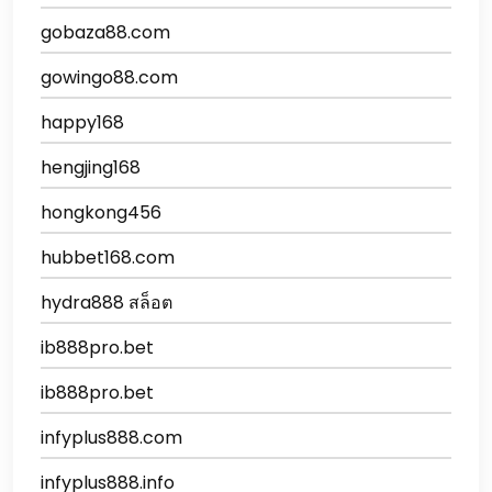
gobaza88.com
gowingo88.com
happy168
hengjing168
hongkong456
hubbet168.com
hydra888 สล็อต
ib888pro.bet
ib888pro.bet
infyplus888.com
infyplus888.info