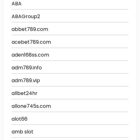
ABA
ABAGroup2
abbet789.com
acebet789.com
aden168ss.com
adm789.info
adm789.vip
allbet24hr
allone745s.com
alot66
amb slot