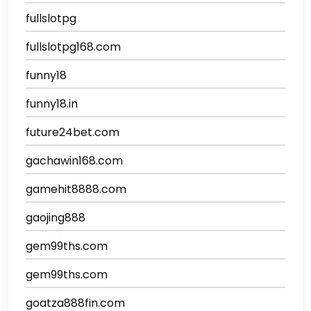
fullslotpg
fullslotpg168.com
funny18
funny18.in
future24bet.com
gachawin168.com
gamehit8888.com
gaojing888
gem99ths.com
gem99ths.com
goatza888fin.com