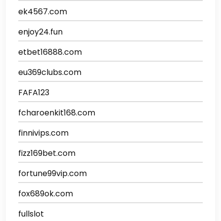
ek4567.com
enjoy24.fun
etbet16888.com
eu369clubs.com
FAFA123
fcharoenkit168.com
finnivips.com
fizz169bet.com
fortune99vip.com
fox689ok.com
fullslot