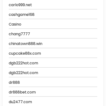
carlo999.net
cashgame168
Casino
chang7777
chinatown888.win
cupcake88x.com
dgb222hot.com
dgb222hot.com
dr888
dr888bet.com
du2477.com