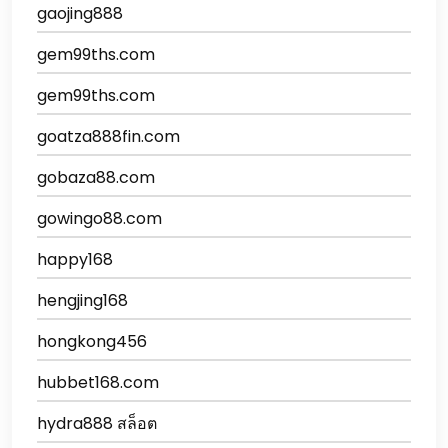
gaojing888
gem99ths.com
gem99ths.com
goatza888fin.com
gobaza88.com
gowingo88.com
happy168
hengjing168
hongkong456
hubbet168.com
hydra888 สล็อต