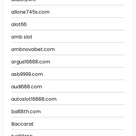
allone745s.com
alot66
amb slot
ambnovabet.com
argus16888.com
asb9999.com
audi688.com
autoslot16888.com
ba88th.com
Baccarat