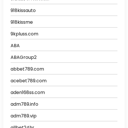
918kissauto
918kissme
9kpluss.com
ABA
ABAGroup2
abbet789.com
acebet789.com
aden168ss.com
adm789.info
adm789.vip
allbet24hr