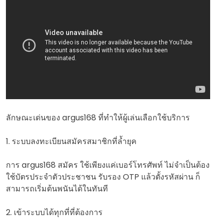
ลักษณะเด่นของ argus168 ที่ทำให้ผู้เล่นเลือกใช้บริการ
1. ระบบลงทะเบียนสมัครสมาชิกที่ล้ำยุค
การ argus168 สมัคร ใช้เพียงแค่เบอร์โทรศัพท์ ไม่จำเป็นต้อง
ใช้บัตรประจำตัวประชาชน รับรอง OTP แล้วตั้งรหัสผ่าน ก็
สามารถเริ่มต้นพนันได้ในทันที
2. เข้าระบบได้ทุกที่ที่ต้องการ