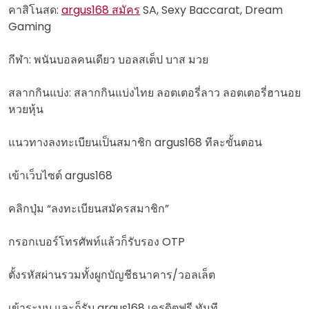
คาสิโนสด:
argus168 สมัคร
SA, Sexy Baccarat, Dream
Gaming
กีฬา: พนันบอลคนเดียว บอลสเต็ป บาส มวย
สลากกินแบ่ง: สลากกินแบ่งไทย ลอตเตอรี่ลาว ลอตเตอรี่ฮานอย
หวยหุ้น
แนวทางลงทะเบียนเป็นสมาชิก argus168 ทีละขั้นตอน
เข้าเว็บไซต์ argus168
คลิกปุ่ม “ลงทะเบียนสมัครสมาชิก”
กรอกเบอร์โทรศัพท์แล้วก็รับรอง OTP
ตั้งรหัสผ่านรวมทั้งผูกบัญชีธนาคาร/วอลเล็ต
เข้าระบบ และก็รับ argus168 เครดิตฟรี ทันที