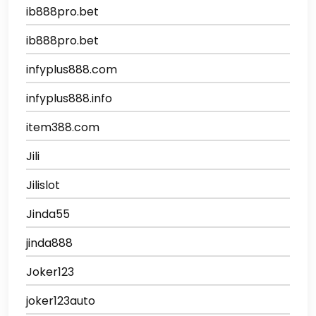
ib888pro.bet
ib888pro.bet
infyplus888.com
infyplus888.info
item388.com
Jili
Jilislot
Jinda55
jinda888
Joker123
joker123auto