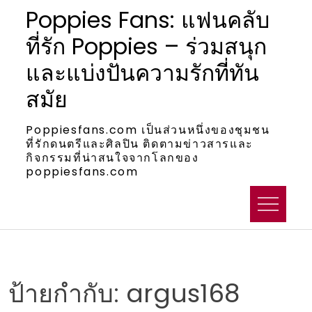
Skip
Poppies Fans: แฟนคลับ
to
ที่รัก Poppies – ร่วมสนุก
content
และแบ่งปันความรักที่ทัน
สมัย
Poppiesfans.com เป็นส่วนหนึ่งของชุมชน
ที่รักดนตรีและศิลปิน ติดตามข่าวสารและ
กิจกรรมที่น่าสนใจจากโลกของ
poppiesfans.com
ป้ายกำกับ:
argus168