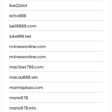
live22slot
lotto888
luis16888.com
luke999.net
m4newonline.com
m4newonline.com
mac1bet789.com
macau888.win
marinapluss.com
mario678
mario678.info