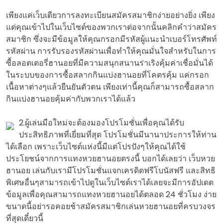
เพียงแค่เว็บเดียวการลงทะเบียนสมัครสมาชิกง่ายอย่างยิ่ง เพียง
แต่คุณเข้าไปในเว็บไซต์ของพวกเราต่อจากนั้นคลิกคำว่าสมัคร
สมาชิก ซึ่งจะมีข้อมูลให้คุณกรอกมีรหัสผู้แนะนำเบอร์โทรศัพท์
รหัสผ่าน การรับรองรหัสผ่านเพื่อทำให้คุณมั่นใจสำหรับในการ
ซื้อลอตเตอรี่ฮานอยที่มีความสนุกสนานร่าเริงคุ้มค่าเชื่อมั่นได้
ในระบบของการซื้อสลากกินแบ่งฮานอยที่โคตรคุ้ม แค่กรอก
เนื้อหาต่างๆแล้วยืนยันตัวตน เพียงเท่านี้คุณก็สามารถซื้อสลาก
กินแบ่งฮานอยคุ้มค่ากับพวกเราได้แล้ว
2.ผู้เล่นมือใหม่จะต้องมองโปรโมชั่นเพื่อคุณได้รับ
ประสิทธิภาพที่เยี่ยมที่สุด โปรโมชั่นมีนานาประการให้ท่าน
ได้เลือก เพราะเว็บไซต์แห่งนี้มีแต่โปรปังๆให้คุณได้ใช้
ประโยชน์จากการแทงหวยฮานอยตรงนี้ บอกได้เลยว่า เว็บหวย
ฮานอย เล่นกับเรามีโปรโมชั่นแจกเครดิตฟรีโบนัสฟรี และสิทธิ
พิเศษอื่นๆสามารถเข้าไปดูในเว็บไซต์เราได้เลยจะมีการอัปเดต
ข้อมูลเพื่อคุณสามารถแทงหวยฮานอยได้ตลอด 24 ชั่วโมง ง่าย
ขนาดนี้อย่ารอคอยช้าสมัครสมาชิกเล่นหวยฮานอยที่ครบวงจร
ที่สุดเดี๋ยวนี้