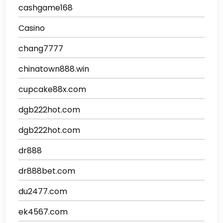
cashgame168
Casino
chang7777
chinatown888.win
cupcake88x.com
dgb222hot.com
dgb222hot.com
dr888
dr888bet.com
du2477.com
ek4567.com