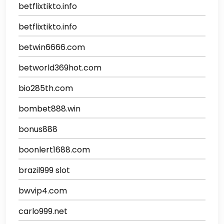
betflixtikto.info
betflixtikto.info
betwin6666.com
betworld369hot.com
bio285th.com
bombet888.win
bonus888
boonlert1688.com
brazil999 slot
bwvip4.com
carlo999.net