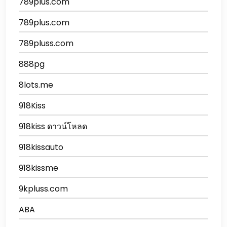
789plus.com
789plus.com
789pluss.com
888pg
8lots.me
918Kiss
918kiss ดาวน์โหลด
918kissauto
918kissme
9kpluss.com
ABA