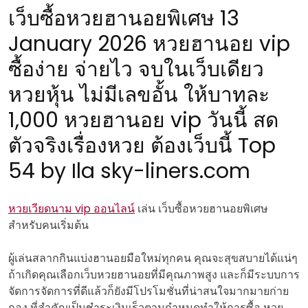
เว็บซื้อหวยฮานอยพิเศษ 13
January 2026 หวยฮานอย vip
ซื้อง่าย จ่ายไว จบในเว็บเดียว
หวยหุ้น ไม่มีเลขอั้น ให้บาทละ
1,000 หวยฮานอย vip วันนี้ สด
ตัวจริงเรื่องหวย ต้องเว็บนี้ Top
54 by Ila sky-liners.com
หวยเวียดนาม vip ออนไลน์
เล่น เว็บซื้อหวยฮานอยพิเศษ
สำหรับคนเริ่มต้น
ผู้เล่นสลากกินแบ่งฮานอยมือใหม่ทุกคน คุณจะสุขสบายได้แน่ๆ
ถ้าเกิดคุณเลือกเว็บหวยฮานอยที่มีคุณภาพสูง และก็มีระบบการ
จัดการจัดการที่ดีแล้วก็ยังมีโปรโมชั่นที่น่าสนใจมากมายก่าย
กอง ที่สำคัญเป็นชำระเงินเร็วตามกำหนดทำให้การซื้อ หวย