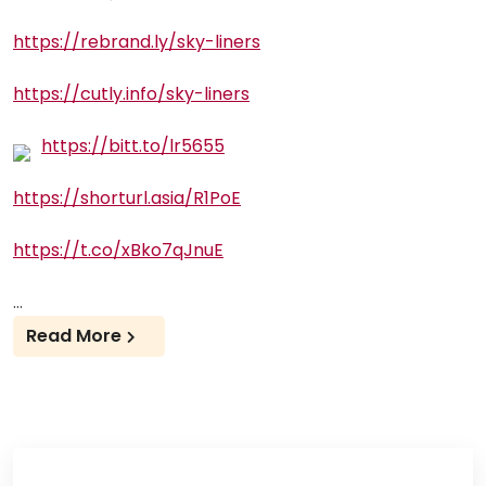
https://rebrand.ly/sky-liners
https://cutly.info/sky-liners
https://bitt.to/lr5655
https://shorturl.asia/R1PoE
https://t.co/xBko7qJnuE
…
Read More