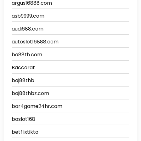
argus16888.com
asb9999.com
audi688.com
autoslot16888.com
ba88th.com
Baccarat
baj88thb
baj88thbz.com
bar4game24hr.com
baslot168
betflixtikto