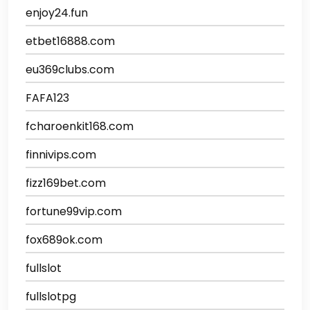
enjoy24.fun
etbet16888.com
eu369clubs.com
FAFA123
fcharoenkit168.com
finnivips.com
fizz169bet.com
fortune99vip.com
fox689ok.com
fullslot
fullslotpg