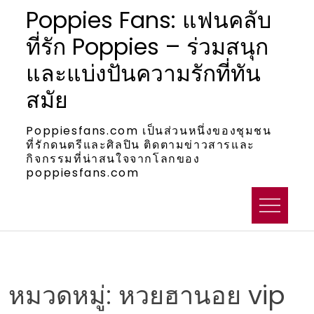
Skip
Poppies Fans: แฟนคลับ
to
ที่รัก Poppies – ร่วมสนุก
content
และแบ่งปันความรักที่ทัน
สมัย
Poppiesfans.com เป็นส่วนหนึ่งของชุมชน
ที่รักดนตรีและศิลปิน ติดตามข่าวสารและ
กิจกรรมที่น่าสนใจจากโลกของ
poppiesfans.com
หมวดหมู่:
หวยฮานอย vip