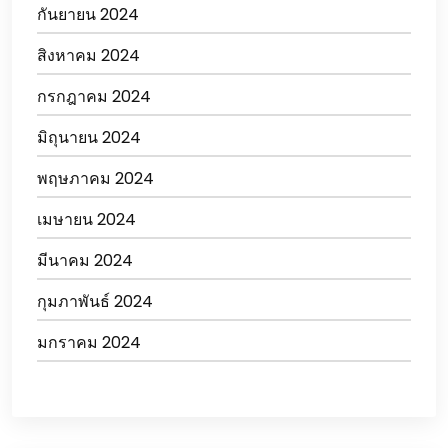
กันยายน 2024
สิงหาคม 2024
กรกฎาคม 2024
มิถุนายน 2024
พฤษภาคม 2024
เมษายน 2024
มีนาคม 2024
กุมภาพันธ์ 2024
มกราคม 2024