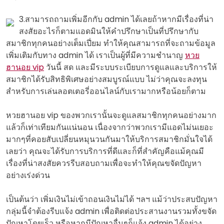
3.สามารถถามเพิ่มอีกกับ admin ได้เลยถ้าหากมีเรื่องที่น่า
สงสัยอะไรก็ตามแอดมินให้คำปรึกษาเป็นที่ปรึกษากับ
สมาชิกทุกคนอย่างเต็มเปี่ยม ทำให้คุณสามารถที่จะถามข้อมูล
เพิ่มเติมกับทาง admin ได้ เราเป็นผู้ที่มีความชำนาญ
หวย
ฮานอย vip
วันนี้ สด และมีระบบระเบียบการดูแลและบริการให้
สมาชิกได้รับสิทธิพิเศษอย่างสมบูรณ์แบบ ไม่ว่าคุณจะลงทุน
สำหรับการเล่นลอตเตอรี่ออนไลน์กับเรามากหรือน้อยก็ตาม
หวยฮานอย vip ของพวกเรานั้นจะดูแลสมาชิกทุกคนอย่างมาก
แล้วก็เท่าเทียมกันแน่นอน เนื่องจากว่าพวกเรามีแอดไม่นเยอะ
มากๆที่คอยสับเปลี่ยนหมุนวนกันมาให้บริการสมาชิกมั่นใจได้
เลยว่า คุณจะได้รับการบริการที่ดีและก็ที่สำคัญคือแม้คุณมี
เรื่องที่น่าสงสัยควรรีบสอบถามเพื่อจะทำให้คุณขจัดปัญหา
อย่างเร่งด่วน
เป็นต้นว่า เพิ่มเงินไม่เข้าถอนเงินไม่ได้ ฯลฯ แม้ว่าประสบปัญหา
กลุ่มนี้จำต้องรีบแจ้ง admin เพื่อติดต่อประสานงานรวมทั้งขจัด
ปัญหาโดยเร็ว หรือหากมีปัญหาอื่นๆก็แจ้ง admin ได้อย่าง