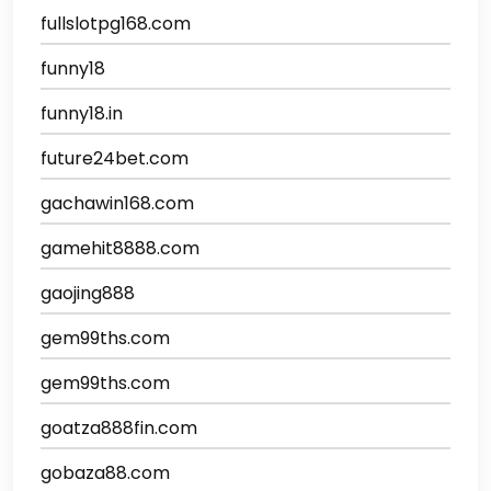
fullslotpg168.com
funny18
funny18.in
future24bet.com
gachawin168.com
gamehit8888.com
gaojing888
gem99ths.com
gem99ths.com
goatza888fin.com
gobaza88.com