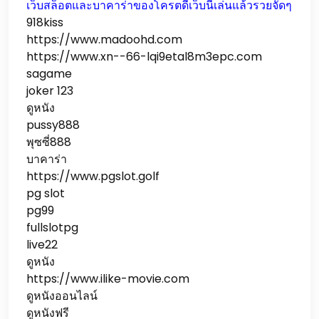
เว็บสล็อตและบาคาร่าของโครตดีเว็บนี้เล่นแล้วรวยจัดๆ
918kiss
https://www.madoohd.com
https://www.xn--66-lqi9etal8m3epc.com
sagame
joker 123
ดูหนัง
pussy888
พุซซี่888
บาคาร่า
https://www.pgslot.golf
pg slot
pg99
fullslotpg
live22
ดูหนัง
https://www.ilike-movie.com
ดูหนังออนไลน์
ดูหนังฟรี