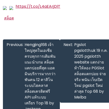
https://t.co/L4aEArjDlT
สล็อต
แนะแนว
Previous:
Hengjing168 เจ้า
Next:
Pgslot
เรื่อง
ใหญ่สุดในเอเชีย
pgslotth.uk 19 ก.ค.
ครบทุกการเดิมพัน
2025 pgslotth
แนะนำเกม สล็อต
website แตกง่าย
แตกบ่อยที่สุด แอด
ท้าให้ลอง PGSlot
มินบริการมากกว่า
สล็อตแตกบ่อย จ่าย
พันคน 12 คาสิโน
จริง พนัน เว็บเปิด
ระบบไฮคลาส
ใหม่ pgslot ใหม่
สล็อตเครดิตฟรี
ล่าสุด Top 68 by
API แท้ระบบ
Melba
เสถียร Top 18 by
Jackson