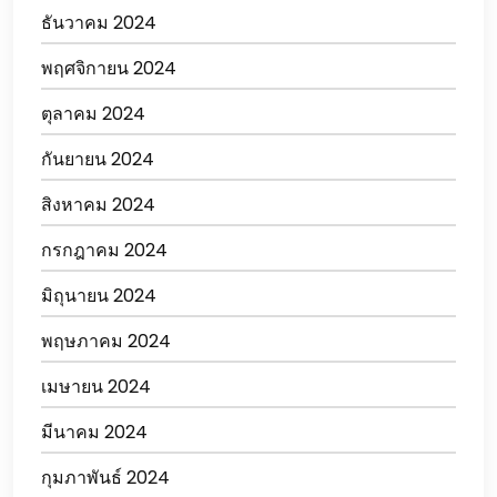
ธันวาคม 2024
พฤศจิกายน 2024
ตุลาคม 2024
กันยายน 2024
สิงหาคม 2024
กรกฎาคม 2024
มิถุนายน 2024
พฤษภาคม 2024
เมษายน 2024
มีนาคม 2024
กุมภาพันธ์ 2024