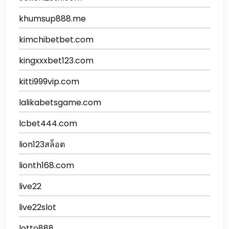
khumsup888.me
kimchibetbet.com
kingxxxbet123.com
kitti999vip.com
lalikabetsgame.com
lcbet444.com
lion123สล็อต
lionth168.com
live22
live22slot
lotto888