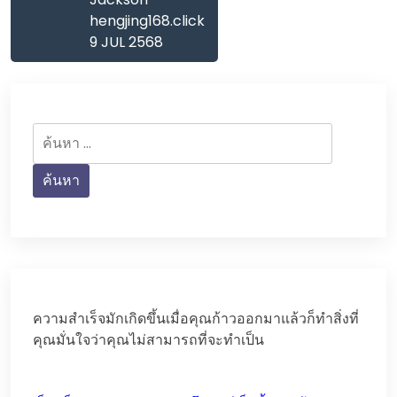
hengjing168.click
9 JUL 2568
ค้นหา
สำหรับ:
ความสำเร็จมักเกิดขึ้นเมื่อคุณก้าวออกมาแล้วก็ทำสิ่งที่
คุณมั่นใจว่าคุณไม่สามารถที่จะทำเป็น