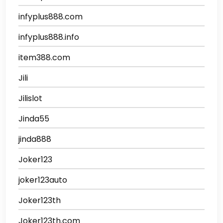
infyplus888.com
infyplus888.info
item388.com
Jili
Jilislot
Jinda55
jinda888
Joker123
joker123auto
Joker123th
Joker123th.com