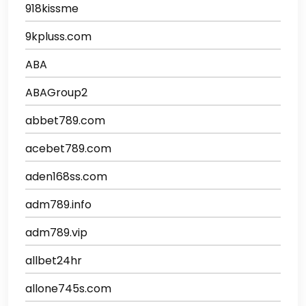
918kissme
9kpluss.com
ABA
ABAGroup2
abbet789.com
acebet789.com
aden168ss.com
adm789.info
adm789.vip
allbet24hr
allone745s.com