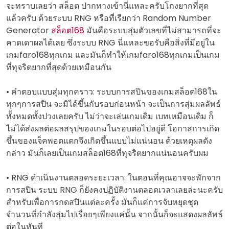
จะทราบเลยว่า สล็อต ปากทางเข้านี่แหละครับโกงยากที่สุด
แล้วครับ ด้วยระบบ RNG หรือที่เรียกว่า Random Number
Generator
สล็อต168
มันคือระบบสุ่มตัวเลขที่ไม่สามารถที่จะ
คาดเดาผลได้เลย ซึ่งระบบ RNG นี่แหละขอรับคือสิ่งที่มีอยู่ใน
เกมfaro168ทุกเกม และมันก็ทำให้เกมfaro168ทุกเกมเป็นเกม
ที่ทุจริตยากที่สุดด้วยเหมือนกัน
• คำตอบแบบสุ่มทุกคราว: ระบบการสปินของเกมสล็อต168ใน
ทุกๆการสปิน จะมิได้ขึ้นกับรอบก่อนหน้า จะเป็นการสุ่มผลลัพธ์
ทั้งหมดทั้งปวงเลยครับ ไม่ว่าจะเล่นเกมเดิม เบทเหมือนเดิม ก็
ไม่ได้ส่งผลต่อผลสรุปของเกมในรอบต่อไปอยู่ดี โอกาสการเกิด
ขึ้นของแจ็คพอตแตกจึงเกิดขึ้นแบบไม่แน่นอน ด้วยเหตุผลดัง
กล่าว มันก็เลยเป็นเกมสล็อต168ที่ทุจริตยากแน่นอนครับผม
• RNG ดำเนินงานตลอดระยะเวลา: ในตอนที่คุณอาจจะพักจาก
การสปิน ระบบ RNG ก็ยังคงปฏิบัติงานตลอดเวลาเลยล่ะนะครับ
สำหรับเพื่อการกดสปินแต่ละครั้ง มันก็แค่การจับหยุดชุด
จำนวนที่กำลังสุ่มไปเรื่อยๆเพียงแค่นั้น จากนั้นก็จะแสดงผลลัพธ์
ต่อในทันที