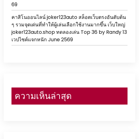
69
คาสิโนออนไลน์ joker123auto สล็อตเว็บตรงอันดับต้น
ๆ รวมจุดเด่นที่ทำให้ผู้เล่นเลือกใช้งานมากขึ้น เว็บใหญ่
joker123auto.shop ทดลองเล่น Top 36 by Randy 13
เวปไซต์แจกหนัก June 2569
ความเห็นล่าสุด