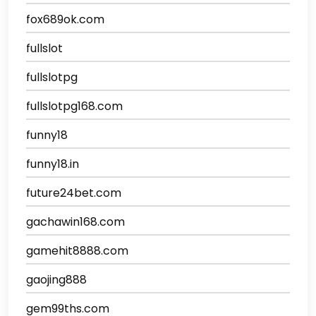
fox689ok.com
fullslot
fullslotpg
fullslotpg168.com
funny18
funny18.in
future24bet.com
gachawin168.com
gamehit8888.com
gaojing888
gem99ths.com