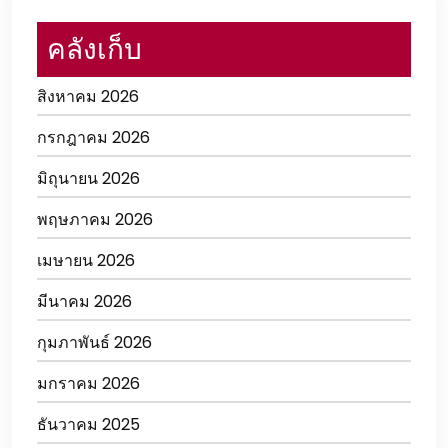
คลังเก็บ
สิงหาคม 2026
กรกฎาคม 2026
มิถุนายน 2026
พฤษภาคม 2026
เมษายน 2026
มีนาคม 2026
กุมภาพันธ์ 2026
มกราคม 2026
ธันวาคม 2025