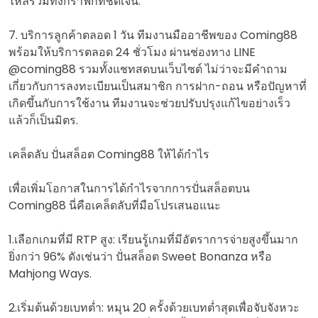
ไหลรวมทั้งกราฟิกที่ชัดเจน.
7. บริการลูกค้าตลอด 1 วัน ทีมงานมืออาชีพของ Coming88
พร้อมให้บริการตลอด 24 ชั่วโมง ผ่านช่องทาง LINE
@coming88 รวมทั้งแชทสดบนเว็บไซต์ ไม่ว่าจะมีคำถาม
เกี่ยวกับการลงทะเบียนเป็นสมาชิก การฝาก-ถอน หรือปัญหาที่
เกิดขึ้นกับการใช้งาน ทีมงานจะช่วยปรับปรุงแก้ไขอย่างเร็ว
แล้วก็เป็นมิตร.
เคล็ดลับ ปั่นสล็อต Coming88 ให้ได้กำไร
เพื่อเพิ่มโอกาสในการได้กำไรจากการปั่นสล็อตบน
Coming88 นี่คือเคล็ดลับที่มือโปรเสนอแนะ
1.เลือกเกมที่มี RTP สูง: เรียนรู้เกมที่มีอัตราการจ่ายสูงขึ้นมาก
ยิ่งกว่า 96% ดังเช่นว่า ปั่นสล็อต Sweet Bonanza หรือ
Mahjong Ways.
2.เริ่มต้นด้วยเบทต่ำ: หมุน 20 ครั้งด้วยเบทต่ำสุดเพื่อจับจังหวะ