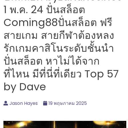
1 พ.ค. 24 ปั่นสล็อต
Coming88ปั่นสล็อต ฟรี
สายเกม สายกีฬาต้องหลง
รักเกมคาสิโนระดับชั้นนำ
ปั่นสล็อต หาไม่ได้จาก
ที่ไหน มีที่นี่ที่เดียว Top 57
by Dave
Jason Hayes
19 พฤษภาคม 2025