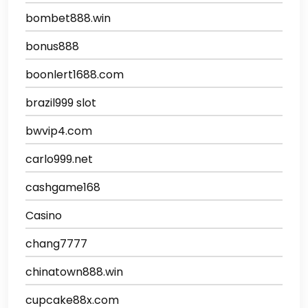
bombet888.win
bonus888
boonlert1688.com
brazil999 slot
bwvip4.com
carlo999.net
cashgame168
Casino
chang7777
chinatown888.win
cupcake88x.com