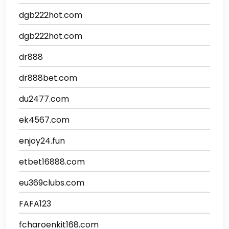
dgb222hot.com
dgb222hot.com
dr888
dr888bet.com
du2477.com
ek4567.com
enjoy24.fun
etbet16888.com
eu369clubs.com
FAFA123
fcharoenkit168.com