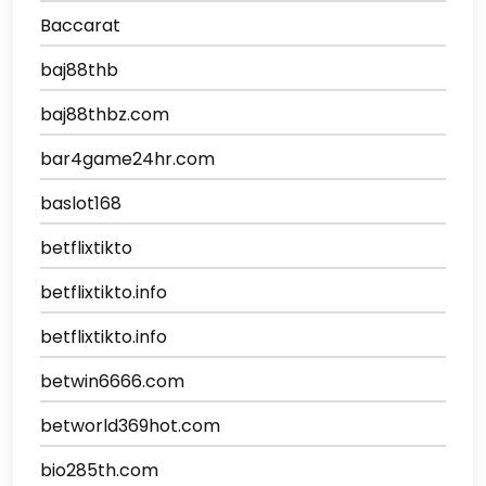
Baccarat
baj88thb
baj88thbz.com
bar4game24hr.com
baslot168
betflixtikto
betflixtikto.info
betflixtikto.info
betwin6666.com
betworld369hot.com
bio285th.com