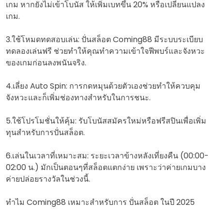
เกม หากยังไม่เข้าโบนัส ให้เพิ่มเบทขึ้น 20% หรือเปลี่ยนแปลง
เกม.
3.ใช้โหมดทดสอบเล่น: ปั่นสล็อต Coming88 มีระบบระเบียบ
ทดลองเล่นฟรี ช่วยทำให้คุณทำความเข้าใจฟีพบร์และจังหวะ
ของเกมก่อนลงพนันจริง.
4.เลี่ยง Auto Spin: การกดหมุนด้วยตัวเองช่วยทำให้ควบคุม
จังหวะและก็เพิ่มช่องทางสำหรับในการชนะ.
5.ใช้โปรโมชั่นให้คุ้ม: รับโบนัสสมัครใหม่หรือฟรีสปินเพื่อเพิ่ม
ทุนสำหรับการปั่นสล็อต.
6.เล่นในเวลาที่เหมาะสม: ระยะเวลาข้างหลังเที่ยงคืน (00:00-
02:00 น.) มักเป็นตอนๆที่สล็อตแตกง่าย เพราะว่าค่ายเกมบาง
ค่ายปล่อยรางวัลในช่วงนี้.
ทำไม Coming88 เหมาะสำหรับการ ปั่นสล็อต ในปี 2025