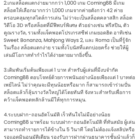
2.เกมสล็อตแตกง่ายมากกว่า 1,000 เกม Coming88 มีเกม
สล็อตให้เลือกมากกว่า 1,000 เกมจากค่ายดังกว่า 42 ค่าย
ครอบคลุมทุกสไตล์การเล่น ไม่ว่าจะเป็นสล็อตคลาสสิก สล็อต
วิดีโอ 3D หรือสล็อตที่มีฟีพบร์พิเศษ ตัวอย่างเช่น ฟรีสปิน, ตัว
คูณรางวัล, รวมทั้งแจ็คพอตโปรเกรสซีฟ เกมยอดฮิต อาทิเช่น
Sweet Bonanza, Mahjong Ways 2, และ Roma เป็นที่รู้จัก
ในเรื่อง สล็อตแตกง่าย รวมทั้งโบนัสที่แตกบ่อยครั้ง ช่วยให้ผู้
เล่นมีโอกาสทำกำไรได้ง่ายดายมากยิ่งขึ้น.
3.เดิมพันเริ่มต้นเพียงแต่ 1 บาท สำหรับผู้เล่นที่มีงบจำกัด
Coming88 ตอบโจทย์ด้วยการพนันอย่างน้อยเพียงแต่ 1 บาทต่อ
เพย์ไลน์ ไม่ว่าคุณจะมีทุนน้อยหรือมาก ก็สามารถเข้าร่วมปั่น
สล็อตแล้วก็ลุ้นรางวัลใหญ่ได้โดยทันที จังหวะสำหรับเพื่อการ
คว้าแจ็คพอตหลักล้านมีให้ทุกการหมุน.
4.ระบบฝาก-ถอนอัตโนมัติ เร็วทันใจไม่มีอย่างน้อย
Coming88 มาพร้อม ระบบฝาก-ถอนอัตโนมัติ ที่ทันสมัย ผู้เล่น
สามารถทำรายการได้ข้างใน 5 วินาที โดยไม่ต้องแจ้งสลิปหรือ
รอแอดมินอนุมัติเตียน รองรับการฝากผ่านธนาคารชั้นนำแล้วก็