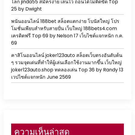
โลก jinda55 สมัครง่าย เล่นไว ถอนได้ไม่ติดขัด Top
25 by Dwight
พนันออนไลน์ 188bet สล็อตแตกง่าย โบนัสใหญ่ โปร
โมชั่นเพียบสำหรับสายปั่น เว็บใหญ่ 188bets4.com
เครดิตฟรี Top 69 by Nelson 17 เว็บไซต์แจกหนัก ก.ค.
69
คาสิโนออนไลน์ joker123auto สล็อตเว็บตรงอันดับต้น
ๆ รวมจุดเด่นที่ทำให้ผู้เล่นเลือกใช้งานมากขึ้น เว็บใหญ่
joker123auto.shop ทดลองเล่น Top 36 by Randy 13
เวปไซต์แจกหนัก June 2569
ความเห็นล่าสุด