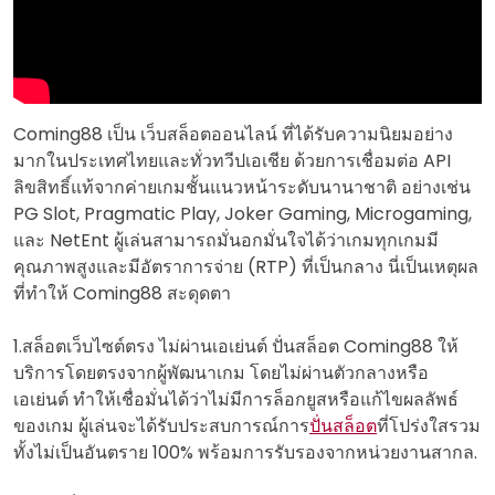
Coming88 เป็น เว็บสล็อตออนไลน์ ที่ได้รับความนิยมอย่าง
มากในประเทศไทยและทั่วทวีปเอเชีย ด้วยการเชื่อมต่อ API
ลิขสิทธิ์แท้จากค่ายเกมชั้นแนวหน้าระดับนานาชาติ อย่างเช่น
PG Slot, Pragmatic Play, Joker Gaming, Microgaming,
และ NetEnt ผู้เล่นสามารถมั่นอกมั่นใจได้ว่าเกมทุกเกมมี
คุณภาพสูงและมีอัตราการจ่าย (RTP) ที่เป็นกลาง นี่เป็นเหตุผล
ที่ทำให้ Coming88 สะดุดตา
1.สล็อตเว็บไซต์ตรง ไม่ผ่านเอเย่นต์ ปั่นสล็อต Coming88 ให้
บริการโดยตรงจากผู้พัฒนาเกม โดยไม่ผ่านตัวกลางหรือ
เอเย่นต์ ทำให้เชื่อมั่นได้ว่าไม่มีการล็อกยูสหรือแก้ไขผลลัพธ์
ของเกม ผู้เล่นจะได้รับประสบการณ์การ
ปั่นสล็อต
ที่โปร่งใสรวม
ทั้งไม่เป็นอันตราย 100% พร้อมการรับรองจากหน่วยงานสากล.