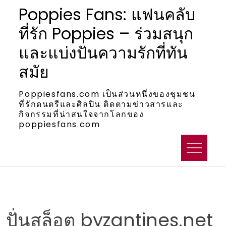
Skip
Poppies Fans: แฟนคลับ
to
ที่รัก Poppies – ร่วมสนุก
content
และแบ่งปันความรักที่ทัน
สมัย
Poppiesfans.com เป็นส่วนหนึ่งของชุมชน
ที่รักดนตรีและศิลปิน ติดตามข่าวสารและ
กิจกรรมที่น่าสนใจจากโลกของ
poppiesfans.com
ปั่นสล็อต byzantines.net