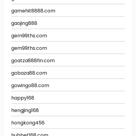
gamehit8888.com
gaojing888
gem99ths.com
gem99ths.com
goatza888fin.com
gobaza88.com
gowingo88.com
happy168
hengjing168
hongkong456
hubbet168.com