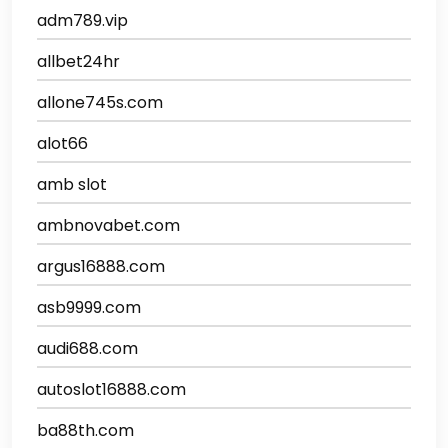
adm789.vip
allbet24hr
allone745s.com
alot66
amb slot
ambnovabet.com
argus16888.com
asb9999.com
audi688.com
autoslot16888.com
ba88th.com