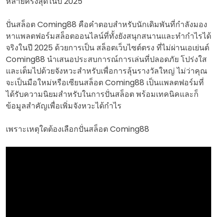
หลายครั้งสุดในปี 2025
ปั่นสล็อต Coming88 คือคำตอบสำหรับนักเดิมพันที่กำลังมอง
หาแพลตฟอร์มสล็อตออนไลน์ที่ทั้งยังสนุกสนานและทำกำไรได้
จริงในปี 2025 ด้วยการเป็น สล็อตเว็บไซต์ตรง ที่ไม่ผ่านเอเย่นต์
Coming88 นำเสนอประสบการณ์การเล่นที่ปลอดภัย โปร่งใส
และเต็มไปด้วยจังหวะสำหรับเพื่อการลุ้นรางวัลใหญ่ ไม่ว่าคุณ
จะเป็นมือใหม่หรือเซียนสล็อต Coming88 เป็นแพลตฟอร์มที่
ได้รับความนิยมสำหรับในการปั่นสล็อต พร้อมเทคนิคและก็
ข้อมูลสำคัญเพื่อเพิ่มจังหวะได้กำไร
เพราะเหตุใดต้องเลือกปั่นสล็อต Coming88