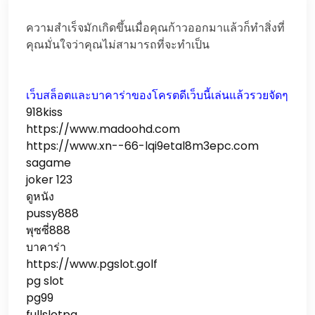
ความสำเร็จมักเกิดขึ้นเมื่อคุณก้าวออกมาแล้วก็ทำสิ่งที่
คุณมั่นใจว่าคุณไม่สามารถที่จะทำเป็น
เว็บสล็อตและบาคาร่าของโครตดีเว็บนี้เล่นแล้วรวยจัดๆ
918kiss
https://www.madoohd.com
https://www.xn--66-lqi9etal8m3epc.com
sagame
joker 123
ดูหนัง
pussy888
พุซซี่888
บาคาร่า
https://www.pgslot.golf
pg slot
pg99
fullslotpg