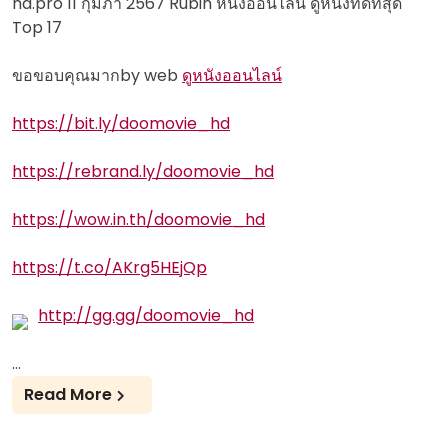
hd.pro 11 กุมภา 2567 Rubin หนังออนไลน์ ดูหนังที่ดีที่สุด
Top 17
ขอขอบคุณมากby web
ดูหนังออนไลน์
https://bit.ly/doomovie_hd
https://rebrand.ly/doomovie_hd
https://wow.in.th/doomovie_hd
https://t.co/AKrg5HEjQp
http://gg.gg/doomovie_hd
…
Read More