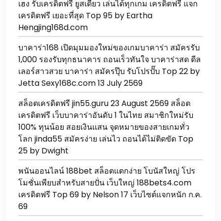
เฮง รับเครดิตฟรี ยูสเดียว เล่นได้ทุกเกม เครดิตฟรี แจก
เครดิตฟรี เยอะที่สุด Top 95 by Eartha
Hengjing168d.com
บาคาร่า168 เปิดมุมมองใหม่ของเกมบาคาร่า สมัครรับ
1,000 รองรับทุกธนาคาร ถอนเร็วทันใจ บาคาร่าสด ดีล
เลอร์สาวสวย บาคาร่า สมัครปุ๊บ รับโปรปั๊บ Top 22 by
Jetta Sexy168c.com 13 July 2569
สล็อตเครดิตฟรี jin55.guru 23 August 2569 สล็อต
เครดิตฟรี เว็บบาคาร่าอันดับ 1 ในไทย สมาชิกใหม่รับ
100% ทุนน้อย สอยเงินแสน จุดหมายของสายเกมทั่ว
โลก jinda55 สมัครง่าย เล่นไว ถอนได้ไม่ติดขัด Top
25 by Dwight
พนันออนไลน์ 188bet สล็อตแตกง่าย โบนัสใหญ่ โปร
โมชั่นเพียบสำหรับสายปั่น เว็บใหญ่ 188bets4.com
เครดิตฟรี Top 69 by Nelson 17 เว็บไซต์แจกหนัก ก.ค.
69