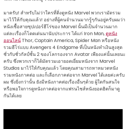
มาครับ! สำหรับไม่ว่าใครที่ติ่งดูหนัง Marvel พวกเรามัดรวม
มาไว้ให้กับคุณแล้ว! อย่างที่ผู้คนจำนวนมากรู้ๆกันอยู่ครับผมว่า
หนังเชื้อสายซุปเปอร์ฮีโร่ของ Marvel นั้นมีเป็นจำนวนมาก
แต่ละเรื่องก็โดดเด่นนานับประการ ได้แก่ Iron Man,
ดูหนัง
ออนไลน์
Thor, Captain America, Spider Man หรือหนัง
รวมฮีโร่แบบ Avengers 4 Endgame ที่เป็นหนังทำเงินสูงสุด
ชั่วกับชั่วกัลป์ชั้น 2 ของโลกรองจาก Avatar เพียงแค่นั้นเลยนะ
ครับ ซึ่งพวกเราก็ได้มัดรวมเอายอดเยี่ยมหนังจาก Marvel
Studios มาไว้ให้กับคุณแล้ว โดยคุณสามารถหาหมวดหนัง
รวมหนังภาคต่อ และก็เลือกภาคต่อจาก Marvel ได้เลยค่ะครับ
ผม ซึ่งยิ่งกว่านั้น ยังมีหนังภาคต่อเรื่องอื่นๆด้วย ผู้ใดกันสนใจ
หรือพอใจการดูหนังภาคต่อจากแฟรนไชส์หนังยอดฮิตก็มาดู
กันได้เลย