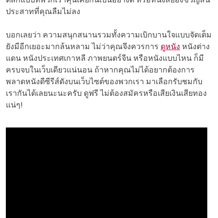
ประสาทที่คุณลืมไม่ลง
บอกเลยว่า ความสนุกสนานรวมทั้งความเบิกบานใจแบบจัดเต็ม
ยังมีอีกเยอะมากล้นหลาม ไม่ว่าคุณจึงควรการ
ดูหนัง
หนังต่าง
แดน หนังประเทศเกาหลี ภาพยนตร์จีน หรือหนังแบบไหน ก็มี
ครบจบในเว็บเดียวแน่นอน ถ้าหากคุณไม่ได้อยากต้องการ
พลาดหนังดีซีรีส์ดังบนเว็บไซต์ของพวกเรา มาเลือกรับชมกับ
เรากันได้เลยนะนะครับ ดูฟรี ไม่ต้องสมัครหรือเสียเงินเสียทอง
แน่ๆ!