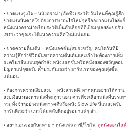
• ขาดแรงจูงใจ – หนังดราม่า/อัตชีวประวัติ: วันไหนที่คุณรู้สึก
ขาดแรงบันดาลใจ ต้องการหาอะไรใหม่ๆหรืออยากแรงใจล่ะก็
หนังแนวดราม่าหรือประวัติเป็นตัวเลือกที่ดีเยี่ยมๆเลยล่ะขอรับ
เพราะว่าคุณจะได้แนวความคิดใหม่แน่นอน
• ขาดความตื่นเต้น – หนังแอคชั่น/สยองขวัญ: คนใดกันที่มี
ความรู้สึกว่าชีวิตมันขาดความตื่นเต้นและเร้าใจ ต้องการเพิ่ม
อะดรีนาลีนแบบสุดกำลัง หนังแอคชั่นหรือหนังสยองขวัญตอบ
ปัญหาแน่ๆขอรับ ค้ำประกันเลยว่า ฮาร์ทเรทของคุณพุ่งขึ้น
แน่นอน
• ต้องการความเงียบสงบ – หนังสารคดี: หากคุณอยากได้ความ
สงบเงียบ มองหาหนังที่จะดูกรนอน ควรที่จะเลือกหนังที่บรรเทา
รวมทั้งช้าๆอย่างหนังสารคดีหรือหนัง Slow Life นี่แหละครับ
การันตีเลยว่า แนวโน้มหลับติดอยู่จอมาแน่ๆ ฮ่า…
• อยากเอนจอยกับสหาย – หนังแฟนตาซี/ไซไฟ:
ดูหนังออนไลน์