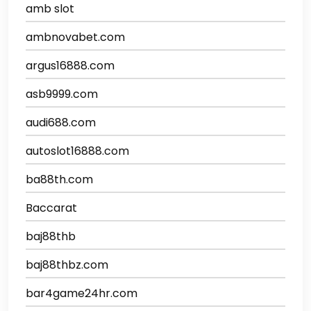
amb slot
ambnovabet.com
argus16888.com
asb9999.com
audi688.com
autoslot16888.com
ba88th.com
Baccarat
baj88thb
baj88thbz.com
bar4game24hr.com