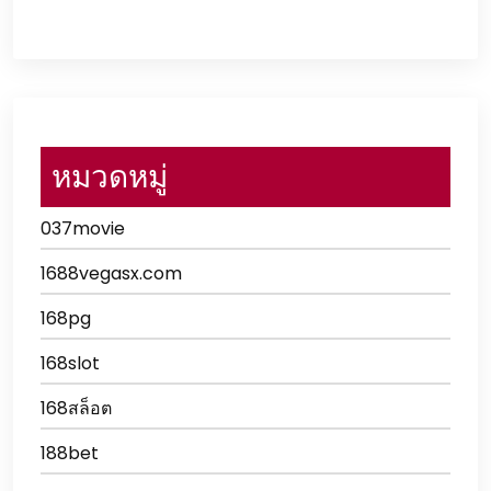
หมวดหมู่
037movie
1688vegasx.com
168pg
168slot
168สล็อต
188bet