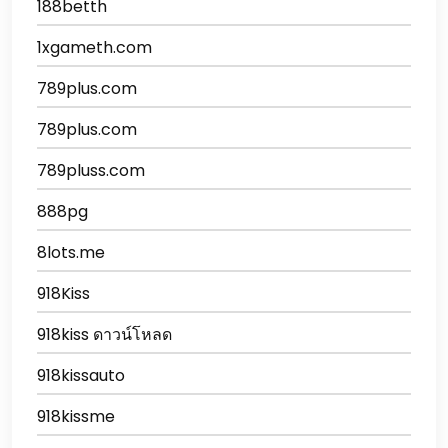
188betth
1xgameth.com
789plus.com
789plus.com
789pluss.com
888pg
8lots.me
918Kiss
918kiss ดาวน์โหลด
918kissauto
918kissme