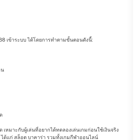
8 เข้าระบบ ได้โดยการทำตามขั้นตอนดังนี้:
าน
าด
 เหมาะกับผู้เล่นที่อยากได้ทดลองเล่นเกมก่อนใช้เงินจริง
 ได้แก่ สล็อต บาคาร่า รวมทั้งเกมกีฬาออนไลน์