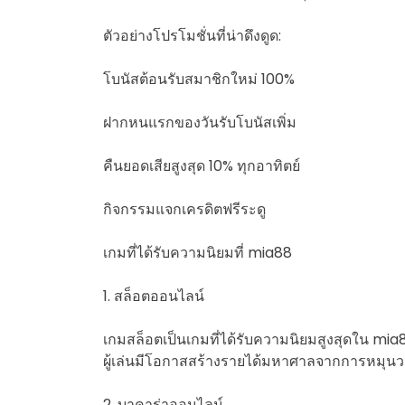
ตัวอย่างโปรโมชั่นที่น่าดึงดูด:
โบนัสต้อนรับสมาชิกใหม่ 100%
ฝากหนแรกของวันรับโบนัสเพิ่ม
คืนยอดเสียสูงสุด 10% ทุกอาทิตย์
กิจกรรมแจกเครดิตฟรีระดู
เกมที่ได้รับความนิยมที่ mia88
1. สล็อตออนไลน์
เกมสล็อตเป็นเกมที่ได้รับความนิยมสูงสุดใน mia
ผู้เล่นมีโอกาสสร้างรายได้มหาศาลจากการหมุนวงล
2. บาคาร่าออนไลน์