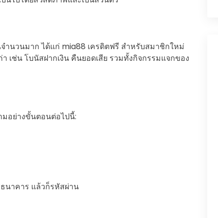
นจำนวนมาก ได้แก่ mia88 เครดิตฟรี สำหรับสมาชิกใหม่
เก่า เช่น โบนัสฝากเงิน คืนยอดเสีย รวมทั้งกิจกรรมแจกของ
อย่างขั้นตอนต่อไปนี้:
ชีธนาคาร แล้วก็รหัสผ่าน