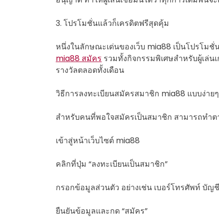
3. โปรโมชั่นแล้วก็เครดิตฟรีสุดคุ้ม
หนึ่งในลักษณะเด่นของเว็บ mia88 เป็นโปรโมชั่
mia88 สมัคร
รวมทั้งกิจกรรมพิเศษสำหรับผู้เล่น
รางวัลตลอดทั้งเดือน
วิธีการลงทะเบียนสมัครสมาชิก mia88 แบบง่ายๆ
สำหรับคนที่พอใจสมัครเป็นสมาชิก สามารถทำตาม
เข้าสู่หน้าเว็บไซต์ mia88
คลิกที่ปุ่ม “ลงทะเบียนเป็นสมาชิก”
กรอกข้อมูลส่วนตัว อย่างเช่น เบอร์โทรศัพท์ บัญ
ยืนยันข้อมูลและกด “สมัคร”