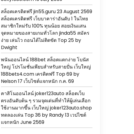
สล็อตเครดิตฟรี jin55.guru 23 August 2569
สล็อตเครดิตฟรี เว็บบาคาร่าอันดับ 1 ในไทย
สมาชิกใหม่รับ 100% ทุนน้อย สอยเงินแสน
จุดหมายของสายเกมทั่วโลก jinda55 สมัคร
ง่าย เล่นไว ถอนได้ไม่ติดขัด Top 25 by
Dwight
พนันออนไลน์ 188bet สล็อตแตกง่าย โบนัส
ใหญ่ โปรโมชั่นเพียบสำหรับสายปั่น เว็บใหญ่
188bets4.com เครดิตฟรี Top 69 by
Nelson 17 เว็บไซต์แจกหนัก ก.ค. 69
คาสิโนออนไลน์ joker123auto สล็อตเว็บ
ตรงอันดับต้น ๆ รวมจุดเด่นที่ทำให้ผู้เล่นเลือก
ใช้งานมากขึ้น เว็บใหญ่ joker123auto.shop
ทดลองเล่น Top 36 by Randy 13 เวปไซต์
แจกหนัก June 2569