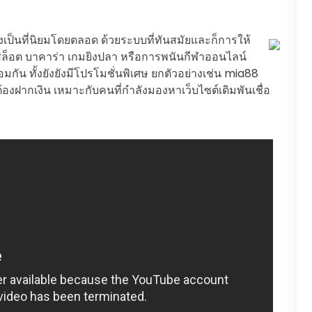
งเป็นที่นิยมโดยตลอด ด้วยระบบที่ทันสมัยและก็การให้
กม สล็อต บาคาร่า เกมยิงปลา หรือการพนันกีฬาออนไลน์
มกัน ทั้งยังยังมีโปรโมชั่นพิเศษ ยกตัวอย่างเช่น mia88
ต้องฝากเงิน เหมาะกับคนที่กำลังมองหาเว็บไซต์เดิมพันเชื่อ