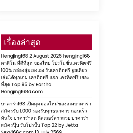
เรื่องล่าสุด
Hengjing168 2 August 2026 hengjing168
คาสิโน ที่ดีที่สุด ของไทย โปรโมชั่นเครดิตฟรี
100% กล่องสุ่มเฮงเฮง รับเครดิตฟรี ยูสเดียว
เล่นได้ทุกเกม เครดิตฟรี แจก เครดิตฟรี เยอะ
ที่สุด Top 95 by Eartha
Hengjing168d.com
บาคาร่า168 เปิดมุมมองใหม่ของเกมบาคาร่า
สมัครรับ 1,000 รองรับทุกธนาคาร ถอนเร็ว
ทันใจ บาคาร่าสด ดีลเลอร์สาวสวย บาคาร่า
สมัครปุ๊บ รับโปรปั๊บ Top 22 by Jetta
Sexy168c.com 13 July 2569