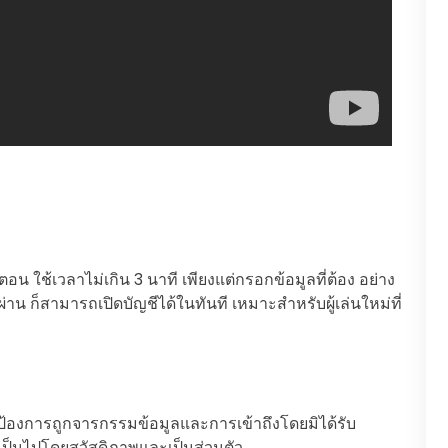
ตอน ใช้เวลาไม่เกิน 3 นาที เพียงแต่กรอกข้อมูลที่ต้อง อย่าง
่าน ก็สามารถเปิดบัญชีได้ในทันที เหมาะสำหรับผู้เล่นใหม่ที่
ปกป้องการถูกจารกรรมข้อมูลและการเข้าถึงโดยมิได้รับ
นจะเป็นไปโดยสวัสดิภาพและเป็นส่วนตัว