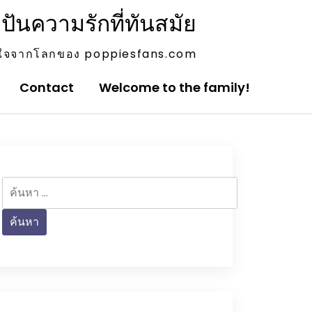
ันความรักที่ทันสมัย
่าสนใจจากโลกของ poppiesfans.com
Contact
Welcome to the family!
ค้นหา
สำหรับ: