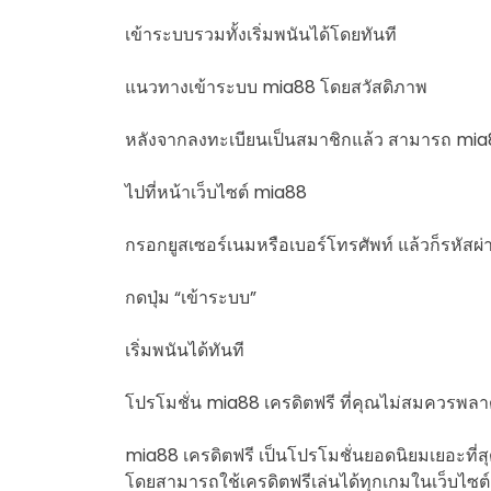
เข้าระบบรวมทั้งเริ่มพนันได้โดยทันที
แนวทางเข้าระบบ mia88 โดยสวัสดิภาพ
หลังจากลงทะเบียนเป็นสมาชิกแล้ว สามารถ mia8
ไปที่หน้าเว็บไซต์ mia88
กรอกยูสเซอร์เนมหรือเบอร์โทรศัพท์ แล้วก็รหัสผ่
กดปุ่ม “เข้าระบบ”
เริ่มพนันได้ทันที
โปรโมชั่น mia88 เครดิตฟรี ที่คุณไม่สมควรพล
mia88 เครดิตฟรี เป็นโปรโมชั่นยอดนิยมเยอะที่สุด
โดยสามารถใช้เครดิตฟรีเล่นได้ทุกเกมในเว็บไซต์