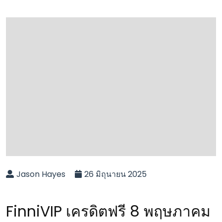
Jason Hayes
26 มิถุนายน 2025
FinniVIP เครดิตฟรี 8 พฤษภาคม