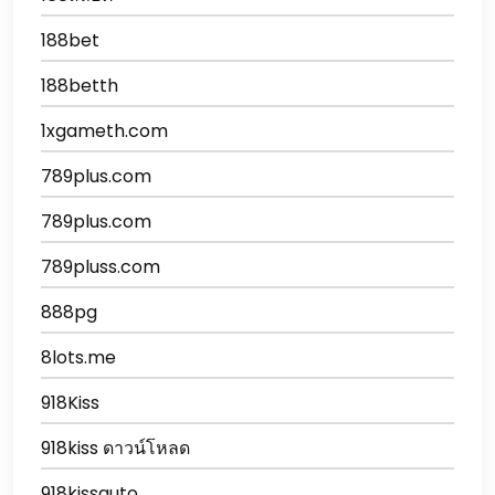
188bet
188betth
1xgameth.com
789plus.com
789plus.com
789pluss.com
888pg
8lots.me
918Kiss
918kiss ดาวน์โหลด
918kissauto