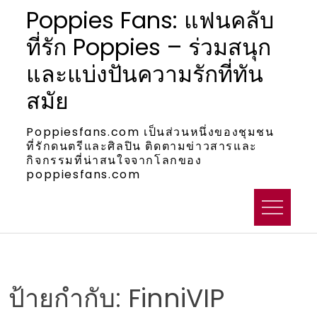
Skip
Poppies Fans: แฟนคลับ
to
ที่รัก Poppies – ร่วมสนุก
content
และแบ่งปันความรักที่ทัน
สมัย
Poppiesfans.com เป็นส่วนหนึ่งของชุมชน
ที่รักดนตรีและศิลปิน ติดตามข่าวสารและ
กิจกรรมที่น่าสนใจจากโลกของ
poppiesfans.com
ป้ายกำกับ:
FinniVIP