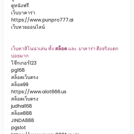
ดูหนังฟรี
เว็บบาคาร่า
https://www.punpro777.ai
เว็บหวยออนไลน์
เว็บคาสิโนน่าเล่น ทั้ง
สล็อต
และ
บาคาร่า
ตึงจริงแตก
บ่อยมาก
โจ๊กเกอร์123
pg168
สล็อตเว็บตรง
สล็อต99
https://www.alot666.us
สล็อตเว็บตรง
judhai168
สล็อต888
JINDA888
pgslot