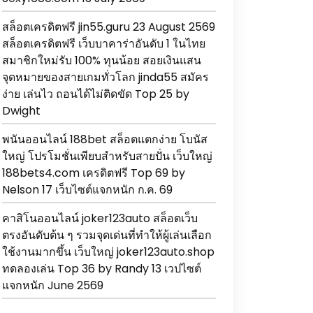
สล็อตเครดิตฟรี jin55.guru 23 August 2569
สล็อตเครดิตฟรี เว็บบาคาร่าอันดับ 1 ในไทย
สมาชิกใหม่รับ 100% ทุนน้อย สอยเงินแสน
จุดหมายของสายเกมทั่วโลก jinda55 สมัคร
ง่าย เล่นไว ถอนได้ไม่ติดขัด Top 25 by
Dwight
พนันออนไลน์ 188bet สล็อตแตกง่าย โบนัส
ใหญ่ โปรโมชั่นเพียบสำหรับสายปั่น เว็บใหญ่
188bets4.com เครดิตฟรี Top 69 by
Nelson 17 เว็บไซต์แจกหนัก ก.ค. 69
คาสิโนออนไลน์ joker123auto สล็อตเว็บ
ตรงอันดับต้น ๆ รวมจุดเด่นที่ทำให้ผู้เล่นเลือก
ใช้งานมากขึ้น เว็บใหญ่ joker123auto.shop
ทดลองเล่น Top 36 by Randy 13 เวปไซต์
แจกหนัก June 2569