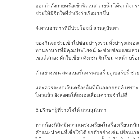
ออกกำลังกายหรือเข้าฟิตเนส ว่ายน้ำ ได้ทุกกิจก
ช่วยให้มีจิตใจที่ร่าเริงร่าเริงมากขึ้น
4.ทานอาหารที่มีประโยชน์ สวนสุนันทา
ของกินจะช่วยเข้าไปซ่อมบำรุงรวมทั้งบำรุงสมองเ
ทานอาหารที่มีคุณประโยชน์ จะช่วยซ่อมแซมส่วนที่
เซลล์สมอง ผักใบเขียว ดังเช่น ผักโขม คะน้า บร็อ
ตัวอย่างเช่น สตอเบอรี่แครนเบอรี่ บลูเบอร์ปรี่ 
และควรจะงดเว้นเครื่องดื่มที่มีแอลกอฮอล์ เพราะ
ไหวแล้ว ยังส่งผลให้สมองเสื่อมความจำไม่ดี
5.ปรึกษาผู้ที่วางใจได้ สวนสุนันทา
หากน้องนิสิตมีความเคร่งเครียดในเรื่องเรียนหน
คำแนะนำคนที่เชื่อใจได้ ยกตัวอย่างเช่น เพื่อนเ