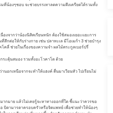
รรมที่น้องๆชอบ จะช่วยบรรเทาลดความตึงเครียดได้รวมทั้ง
นื่องจากว่าน้องนิสิตเรียนหนัก ต้องใช้สมองเยอะแยะการ
สึกต่อให้กับร่างกาย เช่น ปลาทะเล มีโอเมก้า 3 ช่วยบำรุง
คโคลี่ ช่วยในเรื่องของความจำ ผลไม้ตระกูลเบอร์ปรี่
ช่วยกระตุ้นสมอง รวมทั้งอะโวคาโด ด้วย
ว่านอกเหนือจากจะทำให้แฮงค์ ตื่นมาเวียนหัว ไปเรียนไม่
ักมากมาย แล้วไม่เคยรู้จะหาทางออกที่ใด ชี้แนะว่าควรขอ
กลอ บิดามารดาครอบครัวหรือจิตแพทย์ เพื่อช่วยทำให้น้องๆ