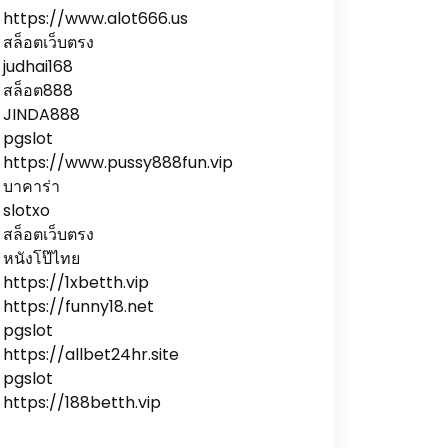
https://www.alot666.us
สล็อตเว็บตรง
judhai168
สล็อต888
JINDA888
pgslot
https://www.pussy888fun.vip
บาคาร่า
slotxo
สล็อตเว็บตรง
หนังโป๊ไทย
https://1xbetth.vip
https://funny18.net
pgslot
https://allbet24hr.site
pgslot
https://188betth.vip