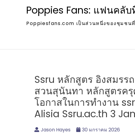
Skip
Poppies Fans: แฟนคลับที่
to
content
Poppiesfans.com เป็นส่วนหนึ่งของชุมชนท
Ssru หลักสูตร อิงสมรร
สวนสุนันทา หลักสูตรครุ
โอกาสในการทำงาน ssr
Alisia Ssru.ac.th 3 J
Jason Hayes
30 มกราคม 2026