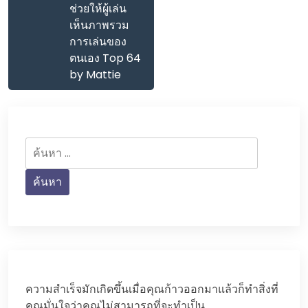
ช่วยให้ผู้เล่น
เห็นภาพรวม
การเล่นของ
ตนเอง Top 64
by Mattie
ค้นหา
สำหรับ:
ความสำเร็จมักเกิดขึ้นเมื่อคุณก้าวออกมาแล้วก็ทำสิ่งที่
คุณมั่นใจว่าคุณไม่สามารถที่จะทำเป็น