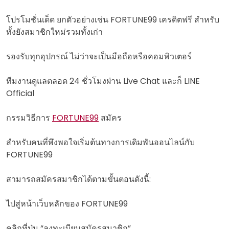
โปรโมชั่นเด็ด ยกตัวอย่างเช่น FORTUNE99 เครดิตฟรี สำหรับ
ทั้งยังสมาชิกใหม่รวมทั้งเก่า
รองรับทุกอุปกรณ์ ไม่ว่าจะเป็นมือถือหรือคอมพิวเตอร์
ทีมงานดูแลตลอด 24 ชั่วโมงผ่าน Live Chat และก็ LINE
Official
กรรมวิธีการ
FORTUNE99
สมัคร
สำหรับคนที่พึงพอใจเริ่มต้นทางการเดิมพันออนไลน์กับ
FORTUNE99
สามารถสมัครสมาชิกได้ตามขั้นตอนดังนี้:
ไปสู่หน้าเว็บหลักของ FORTUNE99
คลิกที่ปุ่ม “ลงทะเบียนสมัครสมาชิก”