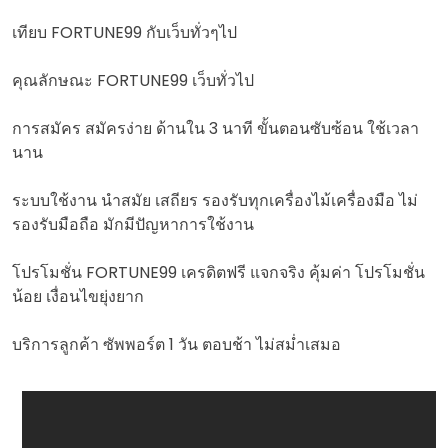
เทียบ FORTUNE99 กับเว็บทั่วๆไป
คุณลักษณะ FORTUNE99 เว็บทั่วไป
การสมัคร สมัครง่าย ด้านใน 3 นาที ขั้นตอนซับซ้อน ใช้เวลา
นาน
ระบบใช้งาน นำสมัย เสถียร รองรับทุกเครื่องไม้เครื่องมือ ไม่
รองรับมือถือ มักมีปัญหาการใช้งาน
โปรโมชั่น FORTUNE99 เครดิตฟรี แจกจริง คุ้มค่า โปรโมชั่น
น้อย เงื่อนไขยุ่งยาก
บริการลูกค้า ซัพพอร์ต 1 วัน ตอบช้า ไม่สม่ำเสมอ