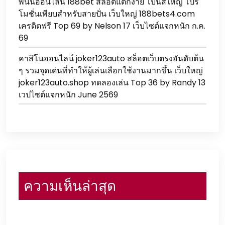
พนันออนไลน์ 188bet สล็อตแตกง่าย โบนัสใหญ่ โปร
โมชั่นเพียบสำหรับสายปั่น เว็บใหญ่ 188bets4.com
เครดิตฟรี Top 69 by Nelson 17 เว็บไซต์แจกหนัก ก.ค.
69
คาสิโนออนไลน์ joker123auto สล็อตเว็บตรงอันดับต้น
ๆ รวมจุดเด่นที่ทำให้ผู้เล่นเลือกใช้งานมากขึ้น เว็บใหญ่
joker123auto.shop ทดลองเล่น Top 36 by Randy 13
เวปไซต์แจกหนัก June 2569
ความเห็นล่าสุด