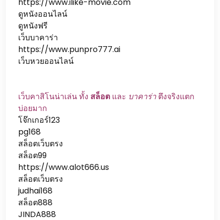
https://www.ilike-movie.com
ดูหนังออนไลน์
ดูหนังฟรี
เว็บบาคาร่า
https://www.punpro777.ai
เว็บหวยออนไลน์
เว็บคาสิโนน่าเล่น ทั้ง
สล็อต
และ
บาคาร่า
ตึงจริงแตก
บ่อยมาก
โจ๊กเกอร์123
pg168
สล็อตเว็บตรง
สล็อต99
https://www.alot666.us
สล็อตเว็บตรง
judhai168
สล็อต888
JINDA888