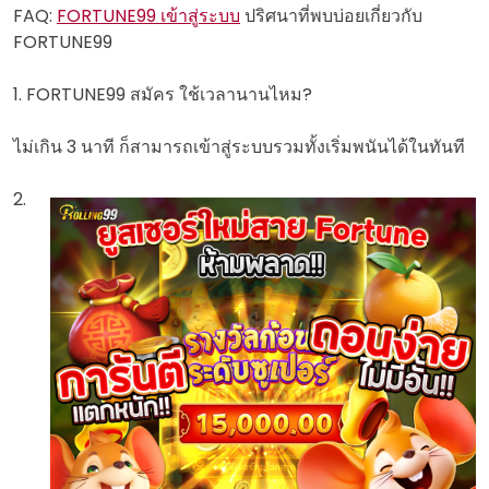
FAQ:
FORTUNE99 เข้าสู่ระบบ
ปริศนาที่พบบ่อยเกี่ยวกับ
FORTUNE99
1. FORTUNE99 สมัคร ใช้เวลานานไหม?
ไม่เกิน 3 นาที ก็สามารถเข้าสู่ระบบรวมทั้งเริ่มพนันได้ในทันที
2.