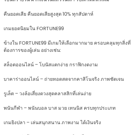
คืนยอดเสีย คืนยอดเสียสูงสุด 10% ทุกสัปดาห์
เกมยอดนิยมใน FORTUNE99
ข้างใน FORTUNE99 มีเกมให้เลือกมากมาย ครอบคลุมทุกสิ่งที่
ต้องการของผู้เล่น อย่างเช่น:
สล็อตออนไลน์ – โบนัสแตกง่าย กราฟิกงดงาม
บาคาร่าออนไลน์ – ถ่ายทอดสดจากคาสิโนจริง ภาพชัดเจน
รูเล็ต – วงล้อเสี่ยงดวงสุดคลาสสิกที่เล่นง่าย
พนันกีฬา – พนันบอล บาส มวย เทนนิส ครบทุกประเภท
เกมยิงปลา – เล่นสนุกสนาน ภาพงาม ได้เงินจริง