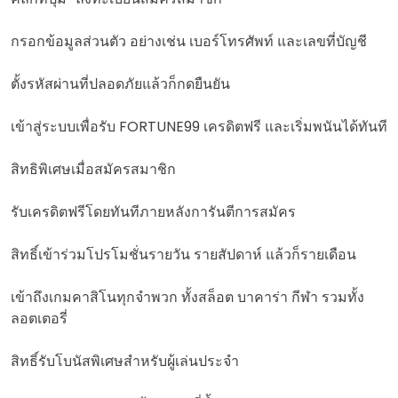
กรอกข้อมูลส่วนตัว อย่างเช่น เบอร์โทรศัพท์ และเลขที่บัญชี
ตั้งรหัสผ่านที่ปลอดภัยแล้วก็กดยืนยัน
เข้าสู่ระบบเพื่อรับ FORTUNE99 เครดิตฟรี และเริ่มพนันได้ทันที
สิทธิพิเศษเมื่อสมัครสมาชิก
รับเครดิตฟรีโดยทันทีภายหลังการันตีการสมัคร
สิทธิ์เข้าร่วมโปรโมชั่นรายวัน รายสัปดาห์ แล้วก็รายเดือน
เข้าถึงเกมคาสิโนทุกจำพวก ทั้งสล็อต บาคาร่า กีฬา รวมทั้ง
ลอตเตอรี่
สิทธิ์รับโบนัสพิเศษสำหรับผู้เล่นประจำ