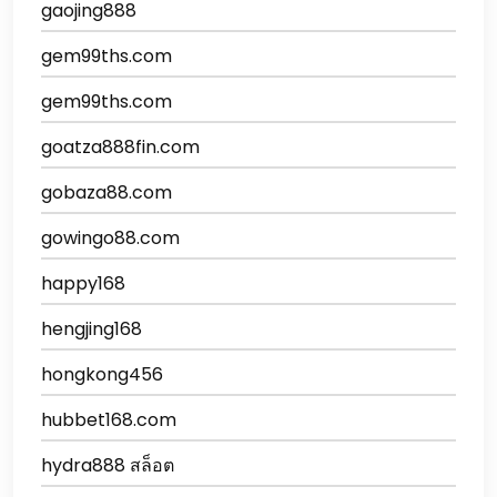
gaojing888
gem99ths.com
gem99ths.com
goatza888fin.com
gobaza88.com
gowingo88.com
happy168
hengjing168
hongkong456
hubbet168.com
hydra888 สล็อต