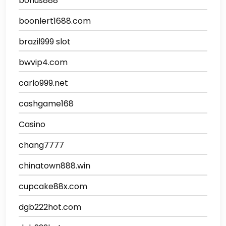
bonus888
boonlert1688.com
brazil999 slot
bwvip4.com
carlo999.net
cashgame168
Casino
chang7777
chinatown888.win
cupcake88x.com
dgb222hot.com