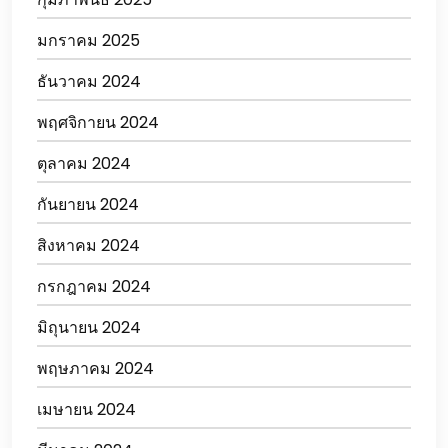
มกราคม 2025
ธันวาคม 2024
พฤศจิกายน 2024
ตุลาคม 2024
กันยายน 2024
สิงหาคม 2024
กรกฎาคม 2024
มิถุนายน 2024
พฤษภาคม 2024
เมษายน 2024