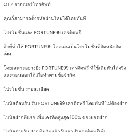
OTP จากเบอร์โทรศัพท์
คุณก็สามารถตั้งรหัสผ่านใหม่ได้โดยทันที
โปรโมชั่นและ FORTUNE99 เครดิตฟรี
สิ่งที่ทำให้ FORTUNE99 โดดเด่นเป็นโปรโมชั่นที่จัดหนักจัด
เต็ม
โดยเฉพาะอย่างยิ่ง FORTUNE99 เครดิตฟรี ที่ใช้เดิมพันได้จริง
และถอนออกได้เมื่อทำตามข้อจำกัด
โปรโมชั่น รายละเอียด
โบนัสต้อนรับ รับ FORTUNE99 เครดิตฟรี โดยทันที ไม่ต้องฝาก
โบนัสฝากทีแรก เพิ่มเครดิตสูงสุด 100% ของยอดฝาก
โบนัสรายวัน ฝากเงินวันแล้ววันเล่า รับเครดิตฟรีเพิ่ม