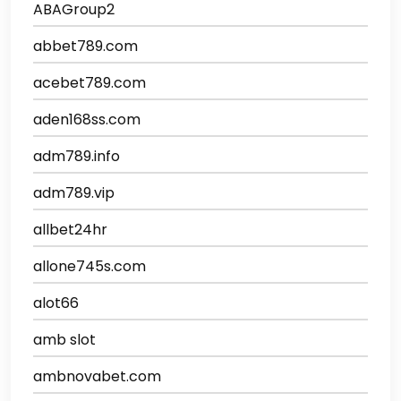
ABAGroup2
abbet789.com
acebet789.com
aden168ss.com
adm789.info
adm789.vip
allbet24hr
allone745s.com
alot66
amb slot
ambnovabet.com