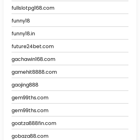
fullslotpg168.com
funny18
funny18.in
future24bet.com
gachawin168.com
gamehit8888.com
gaojing888
gem99ths.com
gem99ths.com
goatza888fin.com
gobaza88.com