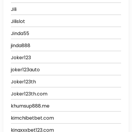
Jili
Jilislot
Jinda55
jinda888
Joker123
joker123auto
Joker123th
Joker123th.com
khumsup888.me
kimchibetbet.com
kingxxxbet123.com