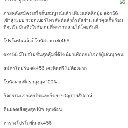
ภายหลังสมัครเสร็จสิ้นสมบูรณ์แล้ว เพียงแค่คลิกปุ่ม ek456
เข้าสู่ระบบ กรอกเบอร์โทรศัพท์แล้วก็รหัสผ่าน แล้วคุณก็พร้อม
ที่จะเริ่มบันเทิงใจกับเกมที่หลากหลายได้โดยทันที
โปรโมชั่นแล้วก็โบนัสจาก ek456
ek456 มีโปรโมชั่นสุดคุ้มที่ดีไซน์มาเพื่อตอบโจทย์ผู้เล่นทุกคน:
สมัครใหม่รับ ek456 เครดิตฟรี ไม่ต้องฝาก
โบนัสฝากทีแรกสูงสุด 100%
กิจกรรมแจกเครดิตและก็ของขวัญรายสัปดาห์
คืนยอดเสียสูงสุด 10% ทุกเดือน
ตารางโปรโมชั่น ek456