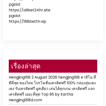
pgslot
https://allbet24hr.site
pgslot
https://188betth.vip
เรื่องล่าสุด
Hengjing168 2 August 2026 hengjing168 คาสิโน ที่
ดีที่สุด ของไทย โปรโมชั่นเครดิตฟรี 100% กล่องสุ่มเฮง
เฮง รับเครดิตฟรี ยูสเดียว เล่นได้ทุกเกม เครดิตฟรี แจก
เครดิตฟรี เยอะที่สุด Top 95 by Eartha
Hengjing168d.com