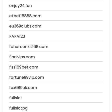
enjoy24.fun
etbet16888.com
eu369clubs.com
FAFA123
fcharoenkit168.com
finnivips.com
fizz169bet.com
fortune99vip.com
fox689ok.com
fullslot
fullslotpg