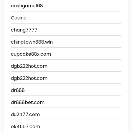
cashgame168
Casino
chang7777
chinatown888.win
cupcake88x.com
dgb222hot.com
dgb222hot.com
dr888
dr888bet.com
du2477.com
ek4567.com