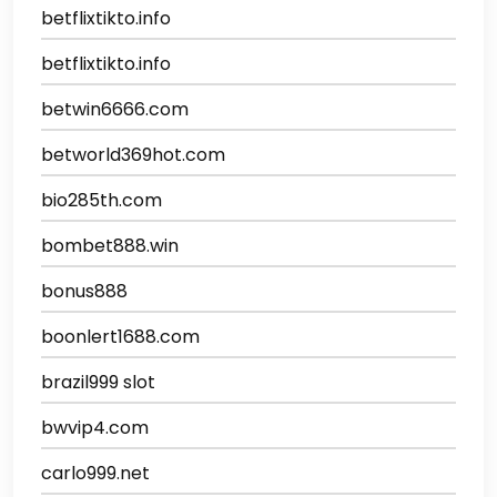
betflixtikto.info
betflixtikto.info
betwin6666.com
betworld369hot.com
bio285th.com
bombet888.win
bonus888
boonlert1688.com
brazil999 slot
bwvip4.com
carlo999.net