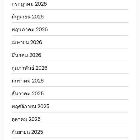
กรกฎาคม 2026
มิถุนายน 2026
พฤษภาคม 2026
เมษายน 2026
มีนาคม 2026
กุมภาพันธ์ 2026
มกราคม 2026
ธันวาคม 2025
พฤศจิกายน 2025
ตุลาคม 2025
กันยายน 2025