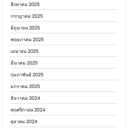
สิงหาคม 2025
กรกฎาคม 2025
มิถุนายน 2025
พฤษภาคม 2025
เมษายน 2025
มีนาคม 2025
กุมภาพันธ์ 2025
มกราคม 2025
ธันวาคม 2024
พฤศจิกายน 2024
ตุลาคม 2024