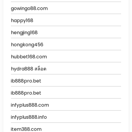
gowingo88.com
happy168
hengjing168
hongkong456
hubbet168.com
hydra888 สล็อต
ib888pro.bet
ib888pro.bet
infyplus888.com
infyplus888.info
item388.com