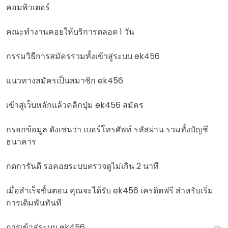
คอมพิวเตอร์
คณะทำงานคอยให้บริการตลอด 1 วัน
กรรมวิธีการสมัครรวมทั้งเข้าสู่ระบบ ek456
แนวทางสมัครเป็นสมาชิก ek456
เข้าสู่เว็บหลักแล้วคลิกปุ่ม ek456 สมัคร
กรอกข้อมูล ดังเช่นว่า เบอร์โทรศัพท์ รหัสผ่าน รวมทั้งบัญชี
ธนาคาร
กดการันตี รอคอยระบบตรวจดูไม่เกิน 2 นาที
เมื่อสำเร็จขั้นตอน คุณจะได้รับ ek456 เครดิตฟรี สำหรับเริ่ม
การเดิมพันทันที
การเข้าสู่ระบบ ek456