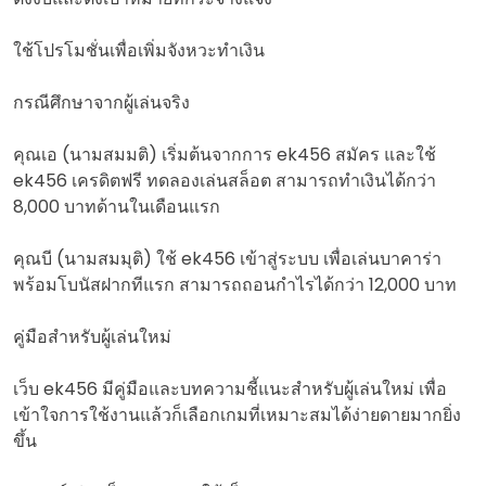
ใช้โปรโมชั่นเพื่อเพิ่มจังหวะทำเงิน
กรณีศึกษาจากผู้เล่นจริง
คุณเอ (นามสมมติ) เริ่มต้นจากการ ek456 สมัคร และใช้
ek456 เครดิตฟรี ทดลองเล่นสล็อต สามารถทำเงินได้กว่า
8,000 บาทด้านในเดือนแรก
คุณบี (นามสมมุติ) ใช้ ek456 เข้าสู่ระบบ เพื่อเล่นบาคาร่า
พร้อมโบนัสฝากทีแรก สามารถถอนกำไรได้กว่า 12,000 บาท
คู่มือสำหรับผู้เล่นใหม่
เว็บ ek456 มีคู่มือและบทความชี้แนะสำหรับผู้เล่นใหม่ เพื่อ
เข้าใจการใช้งานแล้วก็เลือกเกมที่เหมาะสมได้ง่ายดายมากยิ่ง
ขึ้น