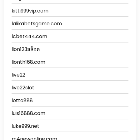
kitti999vip.com
lalikabetsgame.com
lcbet444.com
lion123สล็อต
lionth168.com
live22
live22slot
lotto888
luis16888.com
luke999.net
m4newonline.com