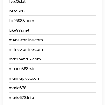
live22slot
lotto888
luis16888.com
luke999.net
m4newonline.com
m4newonline.com
mac1bet789.com
macau888.win
marinapluss.com
mario678
mario678.info