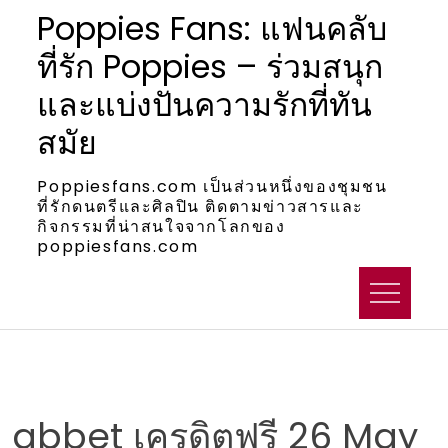
Skip
Poppies Fans: แฟนคลับ
to
ที่รัก Poppies – ร่วมสนุก
content
และแบ่งปันความรักที่ทัน
สมัย
Poppiesfans.com เป็นส่วนหนึ่งของชุมชน
ที่รักดนตรีและศิลปิน ติดตามข่าวสารและ
กิจกรรมที่น่าสนใจจากโลกของ
poppiesfans.com
abbet เครดิตฟรี 26 May