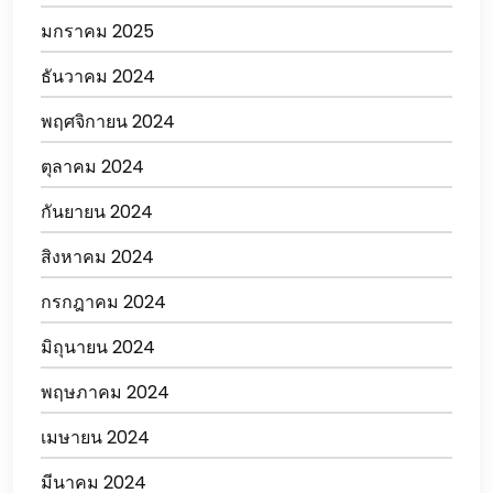
มกราคม 2025
ธันวาคม 2024
พฤศจิกายน 2024
ตุลาคม 2024
กันยายน 2024
สิงหาคม 2024
กรกฎาคม 2024
มิถุนายน 2024
พฤษภาคม 2024
เมษายน 2024
มีนาคม 2024