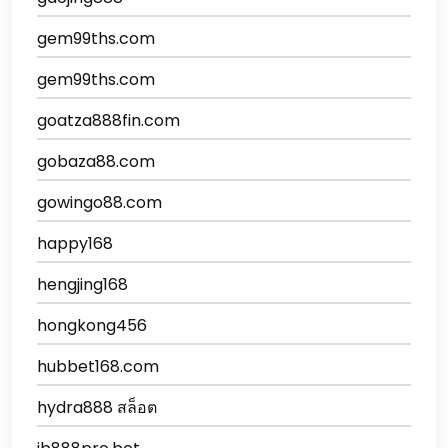
gem99ths.com
gem99ths.com
goatza888fin.com
gobaza88.com
gowingo88.com
happy168
hengjing168
hongkong456
hubbet168.com
hydra888 สล็อต