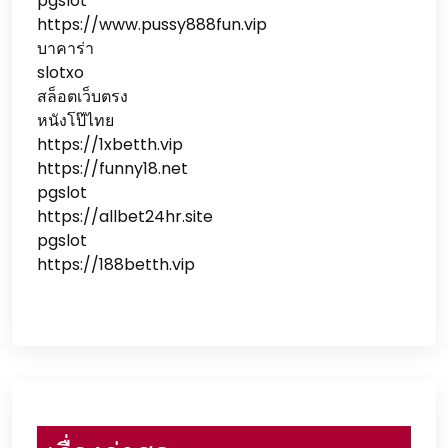
pgslot
https://www.pussy888fun.vip
บาคาร่า
slotxo
สล็อตเว็บตรง
หนังโป๊ไทย
https://1xbetth.vip
https://funny18.net
pgslot
https://allbet24hr.site
pgslot
https://188betth.vip