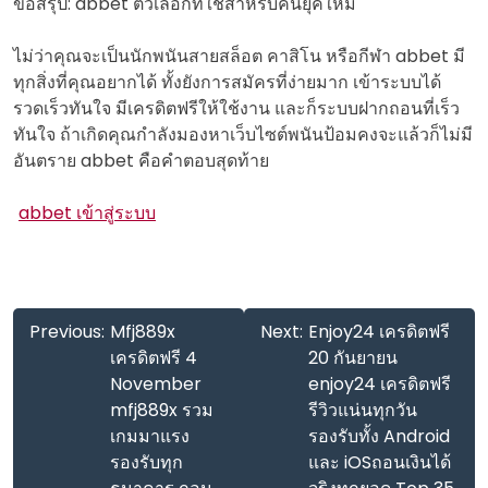
ข้อสรุป: abbet ตัวเลือกที่ใช่สำหรับคนยุคใหม่
ไม่ว่าคุณจะเป็นนักพนันสายสล็อต คาสิโน หรือกีฬา abbet มี
ทุกสิ่งที่คุณอยากได้ ทั้งยังการสมัครที่ง่ายมาก เข้าระบบได้
รวดเร็วทันใจ มีเครดิตฟรีให้ใช้งาน และก็ระบบฝากถอนที่เร็ว
ทันใจ ถ้าเกิดคุณกำลังมองหาเว็บไซต์พนันป้อมคงจะแล้วก็ไม่มี
อันตราย abbet คือคำตอบสุดท้าย
abbet เข้าสู่ระบบ
แนะแนว
Previous:
Mfj889x
Next:
Enjoy24 เครดิตฟรี
เรื่อง
เครดิตฟรี 4
20 กันยายน
November
enjoy24 เครดิตฟรี
mfj889x รวม
รีวิวแน่นทุกวัน
เกมมาแรง
รองรับทั้ง Android
รองรับทุก
และ iOSถอนเงินได้