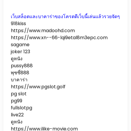
เว็บสล็อตและบาคาร่าของโครตดีเว็บนี้เล่นแล้วรวยจัดๆ
918kiss
https://www.madoohd.com
https://www.xn--66-lqi9etal8m3epc.com
sagame
joker 123
ดูหนัง
pussy888
พุซซี่888
บาคาร่า
https://www.pgslot.golf
pg slot
pg99
fullslotpg
live22
ดูหนัง
https://www.ilike-movie.com