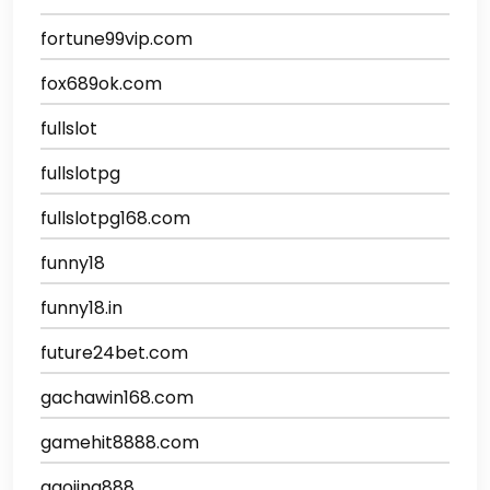
fortune99vip.com
fox689ok.com
fullslot
fullslotpg
fullslotpg168.com
funny18
funny18.in
future24bet.com
gachawin168.com
gamehit8888.com
gaojing888