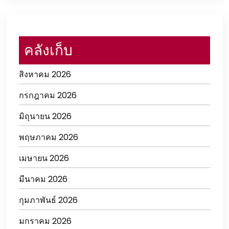
คลังเก็บ
สิงหาคม 2026
กรกฎาคม 2026
มิถุนายน 2026
พฤษภาคม 2026
เมษายน 2026
มีนาคม 2026
กุมภาพันธ์ 2026
มกราคม 2026