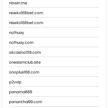
nbwin.me
niseko168bet.com
niseko168bet.com
no1huay
no1huay.com
okcasino159.com
onesiamclub.site
onoplus168.com
p2vvip
panama888
pananthai99.com