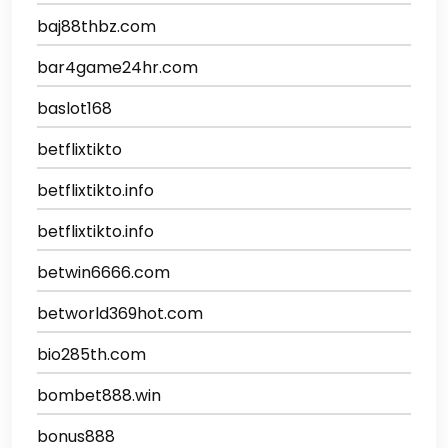
baj88thbz.com
bar4game24hr.com
baslot168
betflixtikto
betflixtikto.info
betflixtikto.info
betwin6666.com
betworld369hot.com
bio285th.com
bombet888.win
bonus888