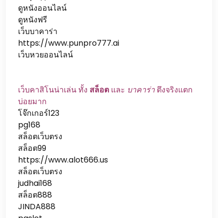
ดูหนังออนไลน์
ดูหนังฟรี
เว็บบาคาร่า
https://www.punpro777.ai
เว็บหวยออนไลน์
เว็บคาสิโนน่าเล่น ทั้ง
สล็อต
และ
บาคาร่า
ตึงจริงแตก
บ่อยมาก
โจ๊กเกอร์123
pg168
สล็อตเว็บตรง
สล็อต99
https://www.alot666.us
สล็อตเว็บตรง
judhai168
สล็อต888
JINDA888