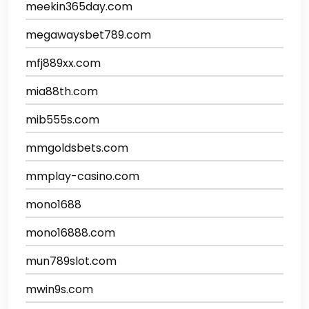
meekin365day.com
megawaysbet789.com
mfj889xx.com
mia88th.com
mib555s.com
mmgoldsbets.com
mmplay-casino.com
mono1688
mono16888.com
mun789slot.com
mwin9s.com