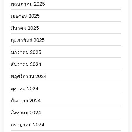
พฤษภาคม 2025
เมษายน 2025
มีนาคม 2025
กุมภาพันธ์ 2025
มกราคม 2025
ธันวาคม 2024
พฤศจิกายน 2024
ตุลาคม 2024
กันยายน 2024
สิงหาคม 2024
กรกฎาคม 2024