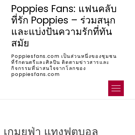
Skip
Poppies Fans: แฟนคลับ
to
ที่รัก Poppies – ร่วมสนุก
content
และแบ่งปันความรักที่ทัน
สมัย
Poppiesfans.com เป็นส่วนหนึ่งของชุมชน
ที่รักดนตรีและศิลปิน ติดตามข่าวสารและ
กิจกรรมที่น่าสนใจจากโลกของ
poppiesfans.com
เกมยูฟ่า แทงฟุตบอล