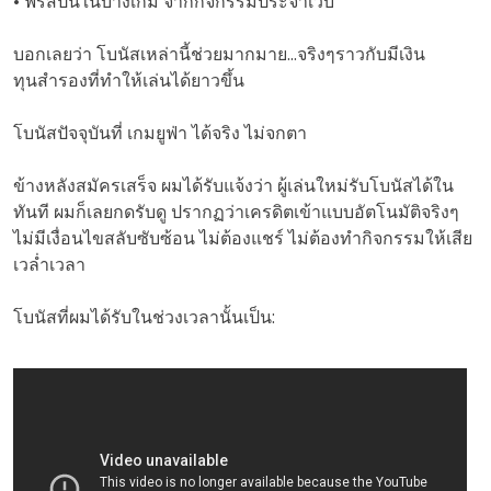
• ฟรีสปินในบางเกม จากกิจกรรมประจำเว็บ
บอกเลยว่า โบนัสเหล่านี้ช่วยมากมาย…จริงๆราวกับมีเงิน
ทุนสำรองที่ทำให้เล่นได้ยาวขึ้น
โบนัสปัจจุบันที่ เกมยูฟ่า ได้จริง ไม่จกตา
ข้างหลังสมัครเสร็จ ผมได้รับแจ้งว่า ผู้เล่นใหม่รับโบนัสได้ใน
ทันที ผมก็เลยกดรับดู ปรากฏว่าเครดิตเข้าแบบอัตโนมัติจริงๆ
ไม่มีเงื่อนไขสลับซับซ้อน ไม่ต้องแชร์ ไม่ต้องทำกิจกรรมให้เสีย
เวล่ำเวลา
โบนัสที่ผมได้รับในช่วงเวลานั้นเป็น: