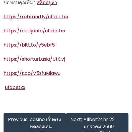
ขอขอบคุณที่มา
สล็อตยูฟ่า
https://rebrand.ly/ufabetxx
https://cutly.info/ufabetxx
https://bitt.to/y5ebf5
https://shorturl.asia/UtCvj
https://t.co/V5sfuMiawu
ufabetxx
แนะแนว
Previous:
casino เว็บตรง
Next:
Allbet24hr 22
เรื่อง
ทดลองเล่น
มกราคม 2569