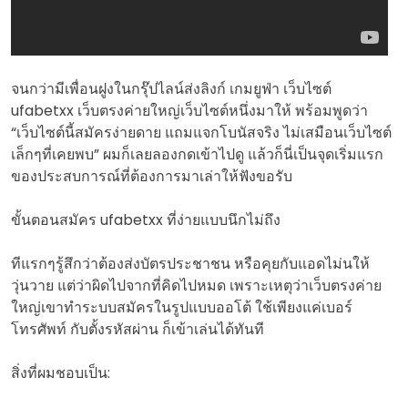
จนกว่ามีเพื่อนฝูงในกรุ๊ปไลน์ส่งลิงก์ เกมยูฟ่า เว็บไซต์
ufabetxx เว็บตรงค่ายใหญ่เว็บไซต์หนึ่งมาให้ พร้อมพูดว่า
“เว็บไซต์นี้สมัครง่ายดาย แถมแจกโบนัสจริง ไม่เสมือนเว็บไซต์
เล็กๆที่เคยพบ” ผมก็เลยลองกดเข้าไปดู แล้วก็นี่เป็นจุดเริ่มแรก
ของประสบการณ์ที่ต้องการมาเล่าให้ฟังขอรับ
ขั้นตอนสมัคร ufabetxx ที่ง่ายแบบนึกไม่ถึง
ทีแรกๆรู้สึกว่าต้องส่งบัตรประชาชน หรือคุยกับแอดไม่นให้
วุ่นวาย แต่ว่าผิดไปจากที่คิดไปหมด เพราะเหตุว่าเว็บตรงค่าย
ใหญ่เขาทำระบบสมัครในรูปแบบออโต้ ใช้เพียงแค่เบอร์
โทรศัพท์ กับตั้งรหัสผ่าน ก็เข้าเล่นได้ทันที
สิ่งที่ผมชอบเป็น: