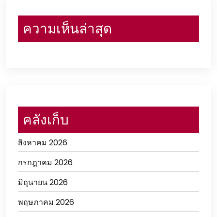
ความเห็นล่าสุด
คลังเก็บ
สิงหาคม 2026
กรกฎาคม 2026
มิถุนายน 2026
พฤษภาคม 2026