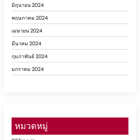
มิถุนายน 2024
พฤษภาคม 2024
เมษายน 2024
มีนาคม 2024
กุมภาพันธ์ 2024
มกราคม 2024
หมวดหมู่