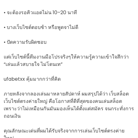
• จะต้องรอคิวแอดไม่น 10–20 นาที
• บางเว็บไซต์ตอบช้า หรือพูดจาไม่ดี
• ปัดความรับผิดชอบ
แต่เว็บไซต์นี้ทีมงานมือโปรจริงๆให้ความรู้ความเข้าใจสึกว่า
“เล่นแล้วสบายใจ ไม่โดนเท”
ufabetxx คุ้มมากกว่าที่คิด
ภายหลังจากลองเล่นมาหลายสัปดาห์ ผมสรุปได้ว่า เว็บสล็อต
เว็บไซต์ตรงค่ายใหญ่ คือโอกาสที่ดีที่สุดของคนเล่นสล็อต
เพราะว่าไม่เหมือนกันมันมองเห็นได้ตั้งแต่สมัคร จนกระทั่งการ
ถอนเงิน
คุณลักษณะเด่นที่ผมได้รับจริงจากการเล่นเว็บไซต์ตรงค่าย