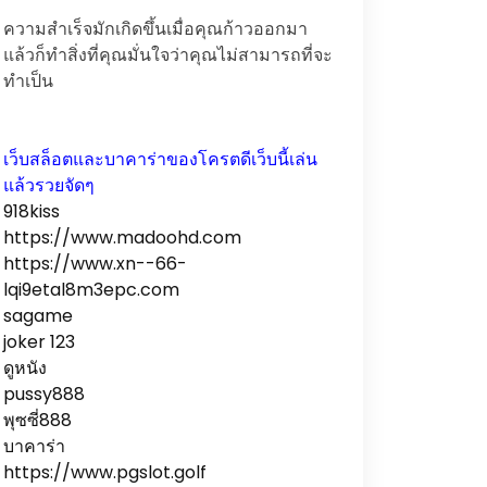
ความสำเร็จมักเกิดขึ้นเมื่อคุณก้าวออกมา
แล้วก็ทำสิ่งที่คุณมั่นใจว่าคุณไม่สามารถที่จะ
ทำเป็น
เว็บสล็อตและบาคาร่าของโครตดีเว็บนี้เล่น
แล้วรวยจัดๆ
918kiss
https://www.madoohd.com
https://www.xn--66-
lqi9etal8m3epc.com
sagame
joker 123
ดูหนัง
pussy888
พุซซี่888
บาคาร่า
https://www.pgslot.golf