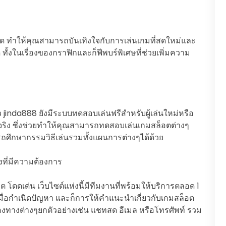
ด ทำให้คุณสามารถบันเทิงใจกับการเล่นเกมที่สดใหม่และ
ทั้งในเรื่องของกราฟิกและก็ฟีพบร์พิเศษที่ช่วยเพิ่มความ
้ว jinda888 ยังมีระบบทดสอบเล่นฟรีสำหรับผู้เล่นใหม่หรือ
จริง ซึ่งช่วยทำให้คุณสามารถทดสอบเล่นเกมสล็อตต่างๆ
รถศึกษากรรมวิธีเล่นรวมทั้งแผนการต่างๆได้ด้วย
งที่มีความต้องการ
็อต โดดเด่น เว็บไซต์แห่งนี้มีทีมงานที่พร้อมให้บริการตลอด 1
เมื่อกำเนิดปัญหา และก็การให้คำแนะนำเกี่ยวกับเกมสล็อต
งทางต่างๆยกตัวอย่างเช่น แชทสด อีเมล หรือโทรศัพท์ รวม