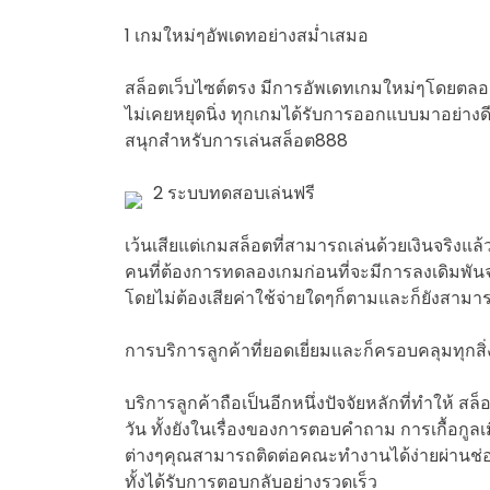
1 เกมใหม่ๆอัพเดทอย่างสม่ำเสมอ
สล็อตเว็บไซต์ตรง มีการอัพเดทเกมใหม่ๆโดยตลอ
ไม่เคยหยุดนิ่ง ทุกเกมได้รับการออกแบบมาอย่างดี 
สนุกสำหรับการเล่นสล็อต888
2 ระบบทดสอบเล่นฟรี
เว้นเสียแต่เกมสล็อตที่สามารถเล่นด้วยเงินจริงแล
คนที่ต้องการทดลองเกมก่อนที่จะมีการลงเดิมพัน
โดยไม่ต้องเสียค่าใช้จ่ายใดๆก็ตามและก็ยังสามา
การบริการลูกค้าที่ยอดเยี่ยมและก็ครอบคลุมทุกสิ่
บริการลูกค้าถือเป็นอีกหนึ่งปัจจัยหลักที่ทำให้ สล
วัน ทั้งยังในเรื่องของการตอบคำถาม การเกื้อกูล
ต่างๆคุณสามารถติดต่อคณะทำงานได้ง่ายผ่านช่อ
ทั้งได้รับการตอบกลับอย่างรวดเร็ว