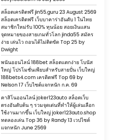
สล็อตเครดิตฟรี jin55.guru 23 August 2569
สล็อตเครดิตฟรี เว็บบาคาร่าอันดับ 1 ในไทย
สมาชิกใหม่รับ 100% ทุนน้อย สอยเงินแสน
จุดหมายของสายเกมทั่วโลก jinda55 สมัคร
ง่าย เล่นไว ถอนได้ไม่ติดขัด Top 25 by
Dwight
พนันออนไลน์ 188bet สล็อตแตกง่าย โบนัส
ใหญ่ โปรโมชั่นเพียบสำหรับสายปั่น เว็บใหญ่
188bets4.com เครดิตฟรี Top 69 by
Nelson 17 เว็บไซต์แจกหนัก ก.ค. 69
คาสิโนออนไลน์ joker123auto สล็อตเว็บ
ตรงอันดับต้น ๆ รวมจุดเด่นที่ทำให้ผู้เล่นเลือก
ใช้งานมากขึ้น เว็บใหญ่ joker123auto.shop
ทดลองเล่น Top 36 by Randy 13 เวปไซต์
แจกหนัก June 2569