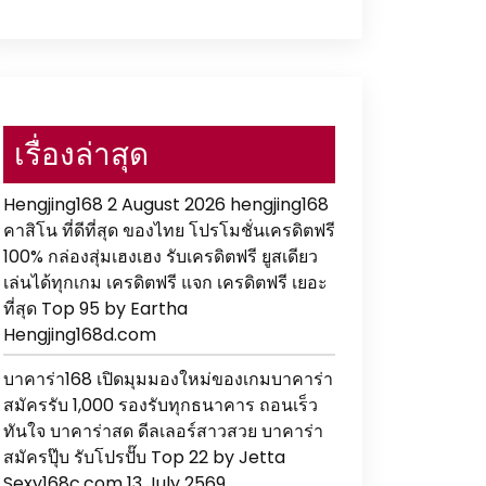
เรื่องล่าสุด
Hengjing168 2 August 2026 hengjing168
คาสิโน ที่ดีที่สุด ของไทย โปรโมชั่นเครดิตฟรี
100% กล่องสุ่มเฮงเฮง รับเครดิตฟรี ยูสเดียว
เล่นได้ทุกเกม เครดิตฟรี แจก เครดิตฟรี เยอะ
ที่สุด Top 95 by Eartha
Hengjing168d.com
บาคาร่า168 เปิดมุมมองใหม่ของเกมบาคาร่า
สมัครรับ 1,000 รองรับทุกธนาคาร ถอนเร็ว
ทันใจ บาคาร่าสด ดีลเลอร์สาวสวย บาคาร่า
สมัครปุ๊บ รับโปรปั๊บ Top 22 by Jetta
Sexy168c.com 13 July 2569