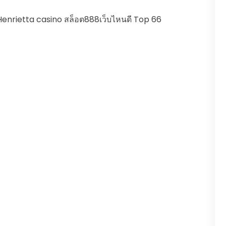
 Henrietta casino สล็อต888เว็บไหนดี Top 66