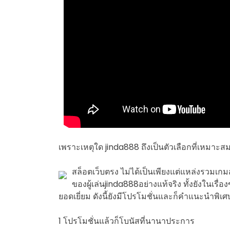
เพราะเหตุใด jinda888 ถึงเป็นตัวเลือกที่เหมาะ
สล็อตเว็บตรง ไม่ได้เป็นเพียงแต่แหล่งรวมเก
ของผู้เล่นjinda888อย่างแท้จริง ทั้งยังในเร
ยอดเยี่ยม ดังนี้ยังมีโปรโมชั่นและก็คำแนะนำพิ
1 โปรโมชั่นแล้วก็โบนัสที่นานาประการ