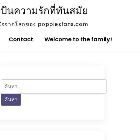
ันความรักที่ทันสมัย
่าสนใจจากโลกของ poppiesfans.com
Contact
Welcome to the family!
ค้นหา
สำหรับ: