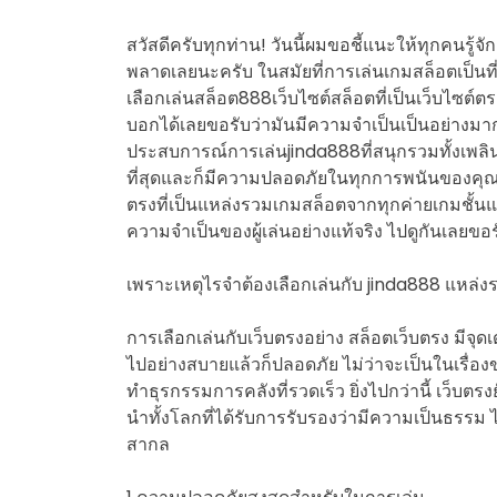
สวัสดีครับทุกท่าน! วันนี้ผมขอชี้แนะให้ทุกคนรู้จั
พลาดเลยนะครับ ในสมัยที่การเล่นเกมสล็อตเป็นท
เลือกเล่นสล็อต888เว็บไซต์สล็อตที่เป็นเว็บไซต์
บอกได้เลยขอรับว่ามันมีความจำเป็นเป็นอย่างมาก
ประสบการณ์การเล่นjinda888ที่สนุกรวมทั้งเพลิน 
ที่สุดและก็มีความปลอดภัยในทุกการพนันของคุณ ว
ตรงที่เป็นแหล่งรวมเกมสล็อตจากทุกค่ายเกมชั้น
ความจำเป็นของผู้เล่นอย่างแท้จริง ไปดูกันเลยขอรับ
เพราะเหตุไรจำต้องเลือกเล่นกับ jinda888 แหล่
การเลือกเล่นกับเว็บตรงอย่าง สล็อตเว็บตรง มีจุด
ไปอย่างสบายแล้วก็ปลอดภัย ไม่ว่าจะเป็นในเรื
ทำธุรกรรมการคลังที่รวดเร็ว ยิ่งไปกว่านี้ เว็บต
นำทั้งโลกที่ได้รับการรับรองว่ามีความเป็นธรรม
สากล