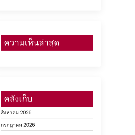
ความเห็นล่าสุด
คลังเก็บ
สิงหาคม 2026
กรกฎาคม 2026